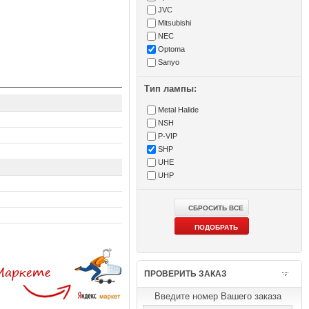
JVC
Mitsubishi
NEC
Optoma
Sanyo
Тип лампы:
Metal Halide
NSH
P-VIP
SHP
UHE
UHP
ПРОВЕРИТЬ ЗАКАЗ
Введите номер Вашего заказа