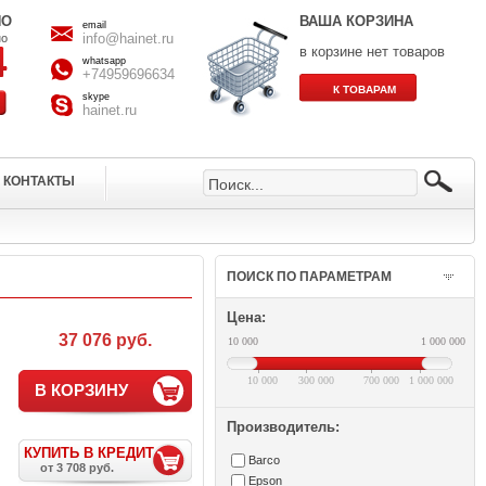
НО
ВАША КОРЗИНА
email
info@hainet.ru
но
в корзине нет товаров
whatsapp
+74959696634
skype
hainet.ru
КОНТАКТЫ
ПОИСК ПО ПАРАМЕТРАМ
Цена:
37 076 руб.
10 000
1 000 000
10 000
300 000
700 000
1 000 000
В КОРЗИНУ
Производитель:
КУПИТЬ В КРЕДИТ
Barco
от 3 708 руб.
Epson