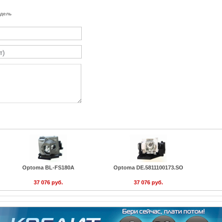
одель
Optoma BL-FS180A
Optoma DE.5811100173.SO
37 076 руб.
37 076 руб.