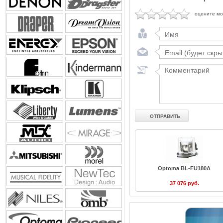
оцените м
Optoma BL-FU180A
37 076 руб.