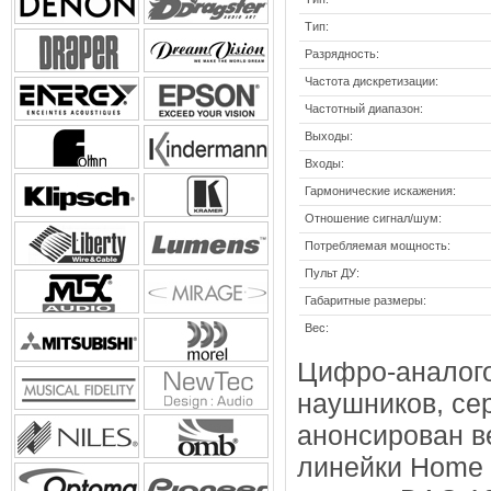
Тип:
Разрядность:
Частота дискретизации:
Частотный диапазон:
Выходы:
Входы:
Гармонические искажения:
Отношение сигнал/шум:
Потребляемая мощность:
Пульт ДУ:
Габаритные размеры:
Вес:
Цифро-аналого
наушников, се
анонсирован в
линейки Home 