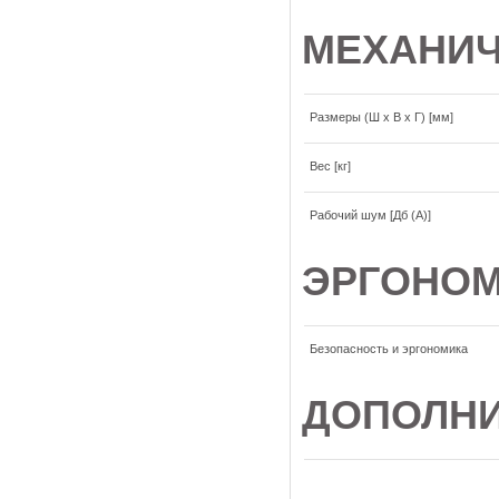
МЕХАНИ
Размеры (Ш x В x Г) [мм]
Вес [кг]
Рабочий шум [Дб (A)]
ЭРГОНО
Безопасность и эргономика
ДОПОЛНИ