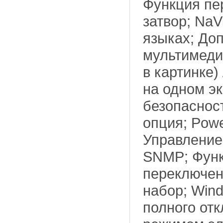
Функция пер
затвор; NaV
языках; До
мультимеди
в картинке)
на одном эк
безопаснос
опция; Powe
Управление
SNMP; Функ
переключени
набор; Win
полного от