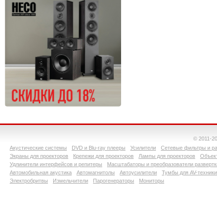
© 2011-2
Акустические системы
DVD и Blu-ray плееры
Усилители
Сетевые фильтры и ра
Экраны для проекторов
Крепежи для проекторов
Лампы для проекторов
Объект
Удлинители интерфейсов и репитеры
Масштабаторы и преобразователи развертк
Автомобильная акустика
Автомагнитолы
Автоусилители
Тумбы для AV-техники
Электробритвы
Измельчители
Парогенераторы
Мониторы