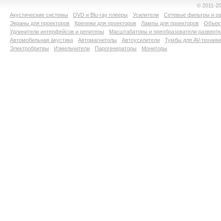
© 2011-2
Акустические системы
DVD и Blu-ray плееры
Усилители
Сетевые фильтры и ра
Экраны для проекторов
Крепежи для проекторов
Лампы для проекторов
Объект
Удлинители интерфейсов и репитеры
Масштабаторы и преобразователи развертк
Автомобильная акустика
Автомагнитолы
Автоусилители
Тумбы для AV-техники
Электробритвы
Измельчители
Парогенераторы
Мониторы