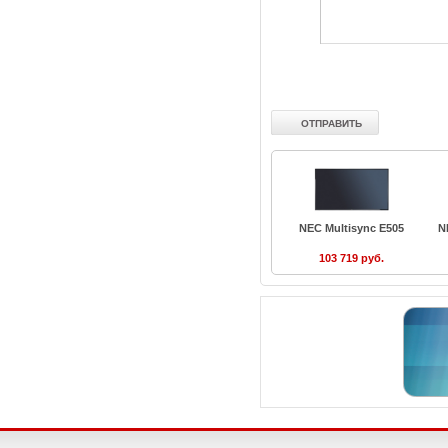
NEC Multisync E505
N
103 719 руб.