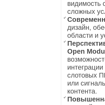
видимость 
сложных ус
Современн
дизайн, об
области и у
Перспекти
Open Modula
возможност
интеграции
слотовых П
или сигнал
контента.
Повышенна