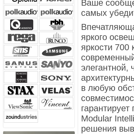
Ваше сообще
самых убеди
Впечатляюща
яркого освещ
яркости 700 
современный
элегантной,
архитектурн
в любую обс
совместимос
гарантирует
Modular Inte
решения выв