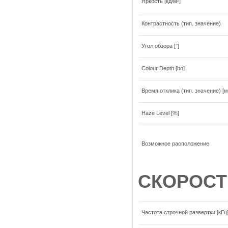
Яркость [кд/м²]
Контрастность (тип. значение)
Угол обзора [°]
Colour Depth [bn]
Время отклика (тип. значение) [м
Haze Level [%]
Возможное расположение
СКОРОСТ
Частота строчной развертки [кГц