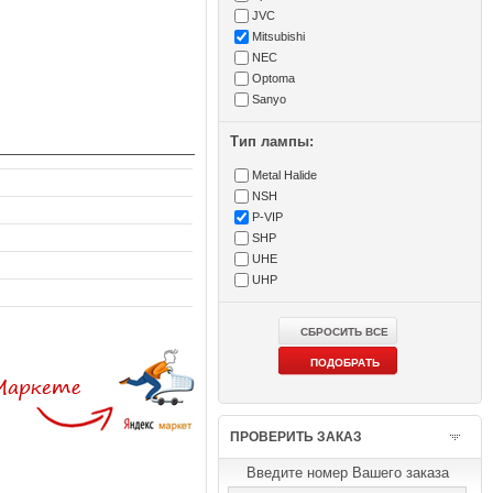
JVC
Mitsubishi
NEC
Optoma
Sanyo
Тип лампы:
Metal Halide
NSH
P-VIP
SHP
UHE
UHP
ПРОВЕРИТЬ ЗАКАЗ
Введите номер Вашего заказа