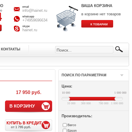
НО
ВАША КОРЗИНА
email
info@hainet.ru
но
в корзине нет товаров
whatsapp
+74959696634
skype
hainet.ru
КОНТАКТЫ
ПОИСК ПО ПАРАМЕТРАМ
Цена:
17 950 руб.
10 000
1 000 000
10 000
300 000
700 000
1 000 000
В КОРЗИНУ
Производитель:
КУПИТЬ В КРЕДИТ
Barco
от 1 795 руб.
Epson