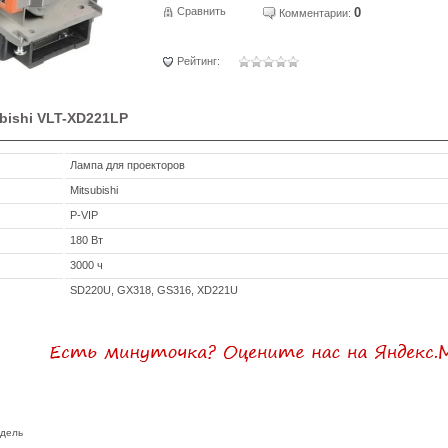
Сравнить
0
Комментарии:
Рейтинг:
bishi VLT-XD221LP
Лампа для проекторов
Mitsubishi
P-VIP
180 Вт
3000 ч
SD220U, GX318, GS316, XD221U
одель