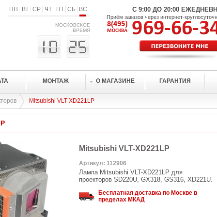
ПН
ВТ
СР
ЧТ
ПТ
СБ
ВС
С 9:00 ДО 20:00 ЕЖЕДНЕВ
Приём заказов через интернет-круглосуточ
МОСКОВСКОЕ
ВРЕМЯ
АТА
МОНТАЖ
О МАГАЗИНЕ
ГАРАНТИЯ
кторов
Mitsubishi VLT-XD221LP
LP
Mitsubishi VLT-XD221LP
Артикул: 112906
Лампа Mitsubishi VLT-XD221LP для
проекторов SD220U, GX318, GS316, XD221U.
Бесплатная доставка по Москве в
пределах МКАД