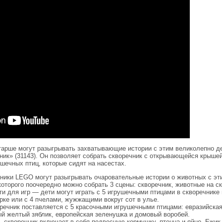
 старше могут разыгрывать захватывающие истории с этим великолепно 
чник» (31143). Он позволяет собрать скворечник с открывающейся крышей
шечных птиц, которые сидят на насестах.
нники LEGO могут разыгрывать очаровательные истории о животных с эт
з которого поочередно можно собрать 3 сцены: скворечник, животные на ск
 для игр — дети могут играть с 5 игрушечными птицами в скворечнике 
арке или с 4 пчелами, жужжащими вокруг сот в улье.
речник поставляется с 5 красочными игрушечными птицами: евразийская
й желтый зяблик, европейская зеленушка и домовый воробей.
скворечник включает в себя подвесную кормушку, птенца и яйцо. Ежик 