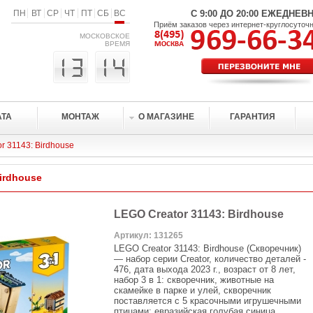
ПН
ВТ
СР
ЧТ
ПТ
СБ
ВС
С 9:00 ДО 20:00 ЕЖЕДНЕВ
Приём заказов через интернет-круглосуточ
МОСКОВСКОЕ
ВРЕМЯ
АТА
МОНТАЖ
О МАГАЗИНЕ
ГАРАНТИЯ
r 31143: Birdhouse
Birdhouse
LEGO Creator 31143: Birdhouse
Артикул: 131265
LEGO Creator 31143: Birdhouse (Скворечник)
— набор серии Creator, количество деталей -
476, дата выхода 2023 г., возраст от 8 лет,
набор 3 в 1: скворечник, животные на
скамейке в парке и улей, скворечник
поставляется с 5 красочными игрушечными
птицами: евразийская голубая синица,