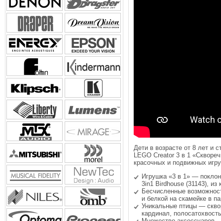
Дети в возрасте от 8 лет и
LEGO Creator 3 в 1 «Скворе
красочных и подвижных игру
Игрушка «3 в 1» — покло
3in1 Birdhouse (31143), и
Бесчисленные возможности
и белкой на скамейке в п
Уникальные птицы — скво
кардинал, полосатохвосты
Множество аксессуаров — 