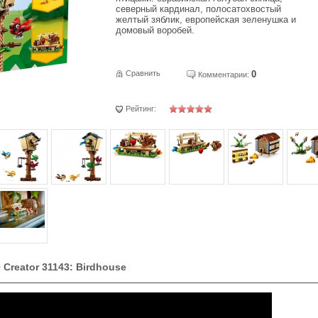
северный кардинал, полосатохвостый
желтый зяблик, европейская зеленушка и
домовый воробей.
Сравнить
0
Комментарии:
Рейтинг:
Creator 31143: Birdhouse