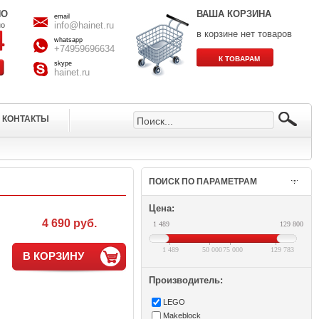
НО
ВАША КОРЗИНА
email
info@hainet.ru
но
в корзине нет товаров
whatsapp
+74959696634
skype
hainet.ru
КОНТАКТЫ
ПОИСК ПО ПАРАМЕТРАМ
Цена:
4 690 руб.
1 489
129 800
1 489
50 000
75 000
129 783
В КОРЗИНУ
Производитель:
LEGO
Makeblock