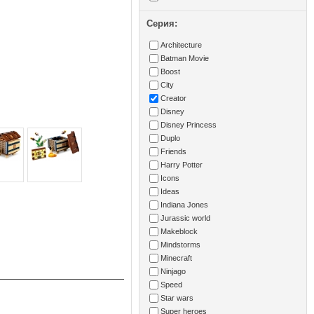
Серия:
Architecture
Batman Movie
Boost
City
Creator
Disney
Disney Princess
Duplo
Friends
Harry Potter
Icons
Ideas
Indiana Jones
Jurassic world
Makeblock
Mindstorms
Minecraft
Ninjago
Speed
Star wars
Super heroes