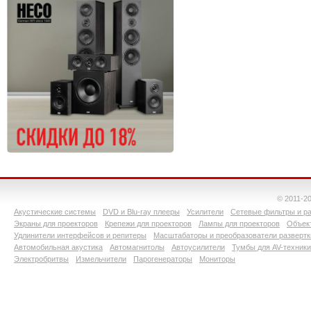
© 2011-2
Акустические системы
DVD и Blu-ray плееры
Усилители
Сетевые фильтры и ра
Экраны для проекторов
Крепежи для проекторов
Лампы для проекторов
Объект
Удлинители интерфейсов и репитеры
Масштабаторы и преобразователи развертк
Автомобильная акустика
Автомагнитолы
Автоусилители
Тумбы для AV-техники
Электробритвы
Измельчители
Парогенераторы
Мониторы