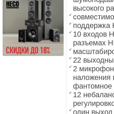
высокого р
совместимо
поддержка
10 входов H
разъемах 
масштабиро
22 выходны
2 микрофон
наложения 
фантомное 
12 небалан
регулировк
один выход