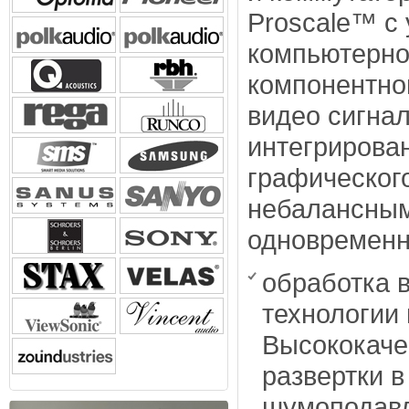
Proscale™ с 
компьютерног
компонентно
видео сигна
интегрирова
графическог
небалансным
одновременн
обработка 
технологии 
Высококаче
развертки в
шумоподавл