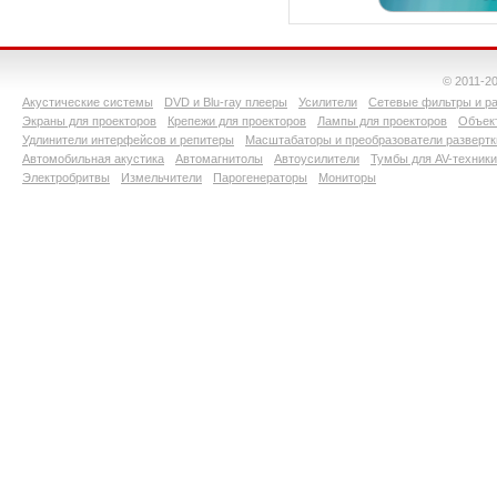
© 2011-2
Акустические системы
DVD и Blu-ray плееры
Усилители
Сетевые фильтры и ра
Экраны для проекторов
Крепежи для проекторов
Лампы для проекторов
Объект
Удлинители интерфейсов и репитеры
Масштабаторы и преобразователи развертк
Автомобильная акустика
Автомагнитолы
Автоусилители
Тумбы для AV-техники
Электробритвы
Измельчители
Парогенераторы
Мониторы