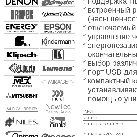
поддержка 
встроенный р
(насыщенности
отключаемый
управление ч
энергонезави
окончательны
выбор различ
порт USB дл
компактный к
устанавливаю
помощью унив
INPUT:
OUTPUT:
OUTPUT RESOLUTIONS:
OUTPUT REFRESH RATE: