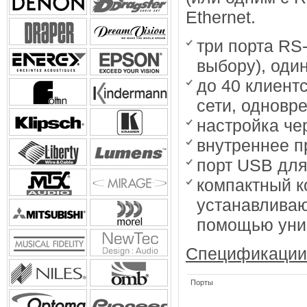
Ethernet.
три порта RS
выбору), один
до 40 клиентс
сети, одновр
настройка че
внутреннее п
порт USB дл
компактный 
устанавливаю
помощью унив
Спецификации
Порты