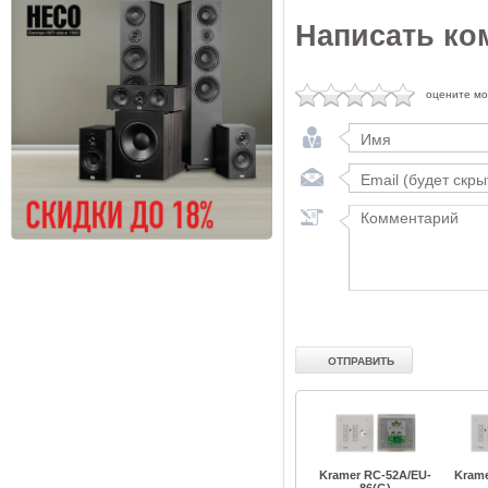
Написать ко
оцените м
Kramer RC-52A/EU-
Krame