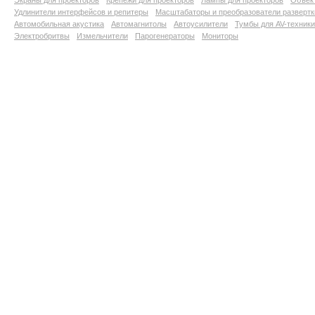
Экраны для проекторов
Крепежи для проекторов
Лампы для проекторов
Объект
Удлинители интерфейсов и репитеры
Масштабаторы и преобразователи развертк
Автомобильная акустика
Автомагнитолы
Автоусилители
Тумбы для AV-техники
Электробритвы
Измельчители
Парогенераторы
Мониторы