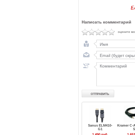
Написать комментарий
оцените м
Sanus ELM410-
Kramer C-
G1
5
1 490 руб.
1 651