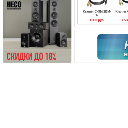
Kramer C-SM/2BM-
Kramer 
6
1 300 руб.
1 53