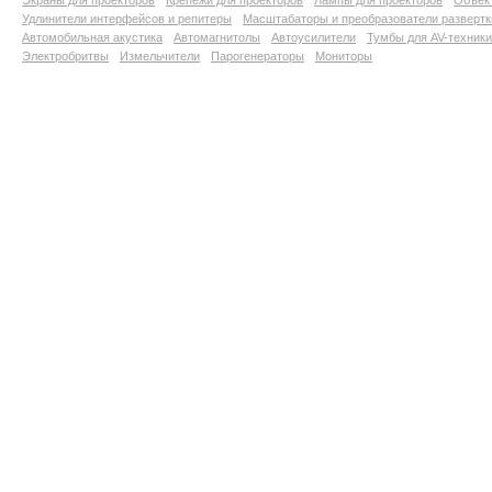
Экраны для проекторов
Крепежи для проекторов
Лампы для проекторов
Объект
Удлинители интерфейсов и репитеры
Масштабаторы и преобразователи развертк
Автомобильная акустика
Автомагнитолы
Автоусилители
Тумбы для AV-техники
Электробритвы
Измельчители
Парогенераторы
Мониторы