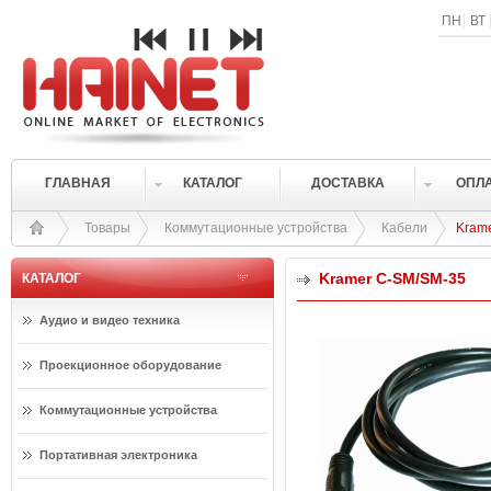
ПН
ВТ
ГЛАВНАЯ
КАТАЛОГ
ДОСТАВКА
ОПЛ
Товары
Коммутационные устройства
Кабели
Kram
Kramer C-SM/SM-35
КАТАЛОГ
Аудио и видео техника
Проекционное оборудование
Коммутационные устройства
Портативная электроника