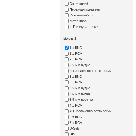
Оптический
Переходник,разъем
Сетевой кабель
витая пара
с IR излучателями
Вход 1:
1 x BNC
1 x RCA
2 x RCA
2,5-мм аудио
2LC волоконно-оптический
3 x BNC
3 x RCA
3,5-мм аудио
3,5-мм вилка
3,5-мм розетка
4 x RCA
4LC волоконно-оптический
5 x BNC
5 x RCA
D-Sub
DIN