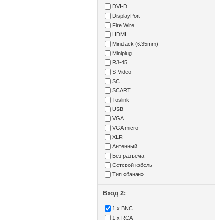
DVI-D
DisplayPort
Fire Wire
HDMI
MiniJack (6.35mm)
Miniplug
RJ-45
S-Video
SC
SCART
Toslink
USB
VGA
VGA micro
XLR
Антенный
Без разъёма
Сетевой кабель
Тип «банан»
Вход 2:
1 x BNC
1 x RCA