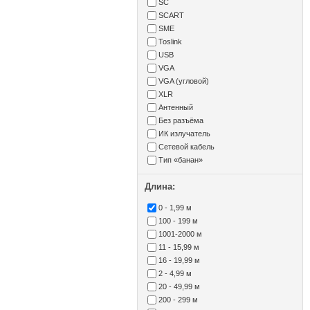
SC
SCART
SME
Toslink
USB
VGA
VGA (угловой)
XLR
Антенный
Без разъёма
ИК излучатель
Сетевой кабель
Тип «банан»
Длина:
0 - 1,99 м
100 - 199 м
1001-2000 м
11 - 15,99 м
16 - 19,99 м
2 - 4,99 м
20 - 49,99 м
200 - 299 м