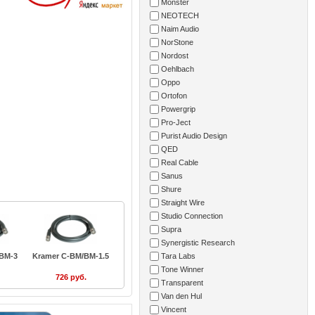
Monster
NEOTECH
Naim Audio
NorStone
Nordost
Oehlbach
Oppo
Ortofon
Powergrip
Pro-Ject
Purist Audio Design
QED
Real Cable
Sanus
Shure
Straight Wire
Studio Connection
Supra
Synergistic Research
Tara Labs
BM-3
Kramer C-BM/BM-1.5
Tone Winner
726 руб.
Transparent
Van den Hul
Vincent