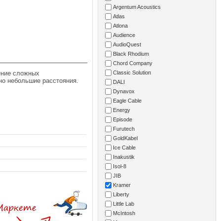
Argentum Acoustics
Atlas
Atlona
Audience
AudioQuest
Black Rhodium
Chord Company
ение сложных
Classic Solution
но небольшие расстояния.
DALI
Dynavox
Eagle Cable
Energy
Episode
Furutech
GoldKabel
Ice Cable
Inakustik
Isol-8
JIB
Kramer
Liberty
Little Lab
McIntosh