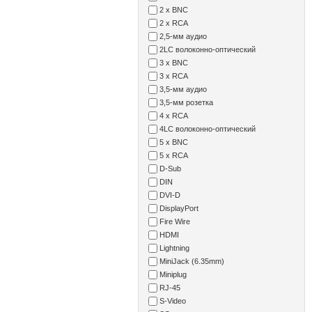
2 x BNC
2 x RCA
2,5-мм аудио
2LC волоконно-оптический
3 x BNC
3 x RCA
3,5-мм аудио
3,5-мм розетка
4 x RCA
4LC волоконно-оптический
5 x BNC
5 x RCA
D-Sub
DIN
DVI-D
DisplayPort
Fire Wire
HDMI
Lightning
MiniJack (6.35mm)
Miniplug
RJ-45
S-Video