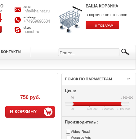
НО
ВАША КОРЗИНА
email
info@hainet.ru
но
в корзине нет товаров
whatsapp
+74959696634
skype
hainet.ru
КОНТАКТЫ
ПОИСК ПО ПАРАМЕТРАМ
Цена:
750 руб.
70
1 500 000
70
500 000
1 000 000
1 499 990
В КОРЗИНУ
Производитель :
Abbey Road
Accustic Arts