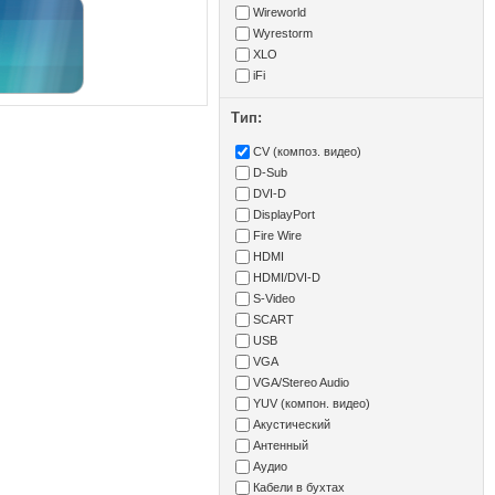
Wireworld
Wyrestorm
XLO
iFi
Тип:
CV (композ. видео)
D-Sub
DVI-D
DisplayPort
Fire Wire
HDMI
HDMI/DVI-D
S-Video
SCART
USB
VGA
VGA/Stereo Audio
YUV (компон. видео)
Акустический
Антенный
Аудио
Кабели в бухтах