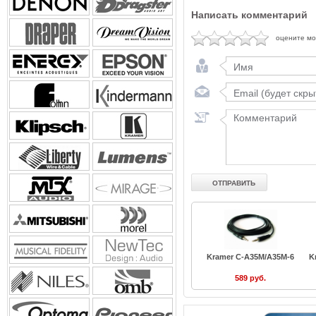
Написать комментарий
оцените м
Kramer C-A35M/A35M-6
K
589 руб.