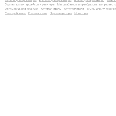
Экраны для проекторов
Крепежи для проекторов
Лампы для проекторов
Объект
Удлинители интерфейсов и репитеры
Масштабаторы и преобразователи развертк
Автомобильная акустика
Автомагнитолы
Автоусилители
Тумбы для AV-техники
Электробритвы
Измельчители
Парогенераторы
Мониторы