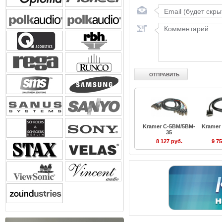
Kramer C-5BM/5BM-
Kramer
35
8 127 руб.
9 7