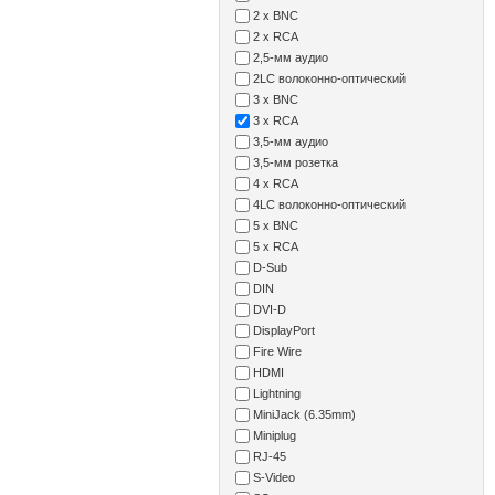
2 x BNC
2 x RCA
2,5-мм аудио
2LC волоконно-оптический
3 x BNC
3 x RCA
3,5-мм аудио
3,5-мм розетка
4 x RCA
4LC волоконно-оптический
5 x BNC
5 x RCA
D-Sub
DIN
DVI-D
DisplayPort
Fire Wire
HDMI
Lightning
MiniJack (6.35mm)
Miniplug
RJ-45
S-Video