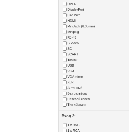
DVI-D
DisplayPort
Fire Wire
HDMI
MiniJack (6.35mm)
Miniplug
RJ-45
S-Video
SC
SCART
Toslink
USB
VGA
VGA micro
XLR
Антенный
Без разъёма
Сетевой кабель
Тип «банан»
Вход 2:
1 x BNC
1 x RCA