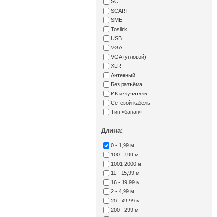
SC
SCART
SME
Toslink
USB
VGA
VGA (угловой)
XLR
Антенный
Без разъёма
ИК излучатель
Сетевой кабель
Тип «банан»
Длина:
0 - 1,99 м
100 - 199 м
1001-2000 м
11 - 15,99 м
16 - 19,99 м
2 - 4,99 м
20 - 49,99 м
200 - 299 м