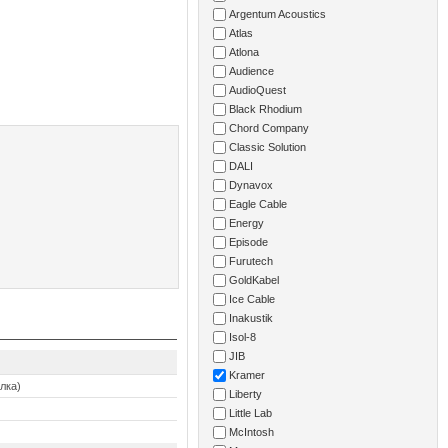
Argentum Acoustics
Atlas
Atlona
Audience
AudioQuest
Black Rhodium
Chord Company
Classic Solution
DALI
Dynavox
Eagle Cable
Energy
Episode
Furutech
GoldKabel
Ice Cable
Inakustik
Isol-8
JIB
Kramer
лка)
Liberty
Little Lab
McIntosh