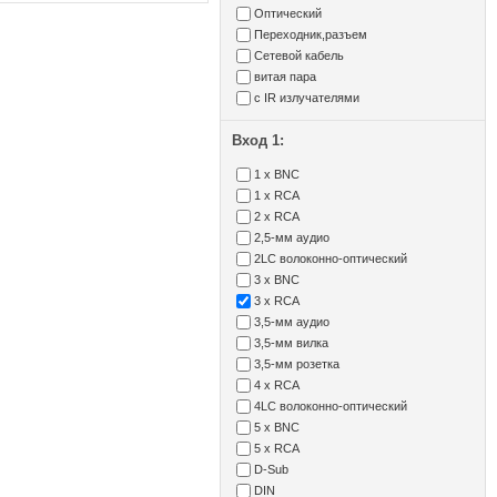
Оптический
Переходник,разъем
Сетевой кабель
витая пара
с IR излучателями
Вход 1:
1 x BNC
1 x RCA
2 x RCA
2,5-мм аудио
2LC волоконно-оптический
3 x BNC
3 x RCA
3,5-мм аудио
3,5-мм вилка
3,5-мм розетка
4 x RCA
4LC волоконно-оптический
5 x BNC
5 x RCA
D-Sub
DIN