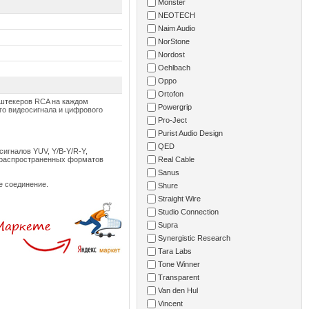
Monster
NEOTECH
Naim Audio
NorStone
Nordost
Oehlbach
Oppo
Ortofon
х штекеров RCA на каждом
Powergrip
го видеосигнала и цифрового
Pro-Ject
Purist Audio Design
QED
игналов YUV, Y/B-Y/R-Y,
а распространенных форматов
Real Cable
Sanus
е соединение.
Shure
Straight Wire
Studio Connection
Supra
Synergistic Research
Tara Labs
Tone Winner
Transparent
Van den Hul
Vincent