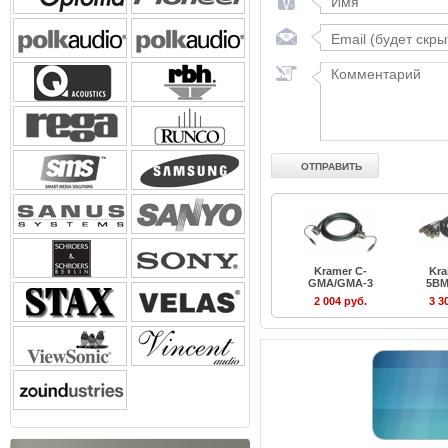
Kramer C-
Kra
GMA/GMA-3
5BM
2 004 руб.
3 3