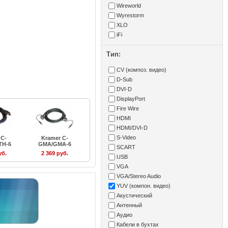
Wireworld
Wyrestorm
XLO
iFi
Тип:
CV (композ. видео)
D-Sub
DVI-D
DisplayPort
Fire Wire
HDMI
HDMI/DVI-D
S-Video
 C-
Kramer C-
TH-6
GMA/GMA-6
SCART
уб.
2 369 руб.
USB
VGA
VGA/Stereo Audio
YUV (компон. видео)
Акустический
Антенный
Аудио
Кабели в бухтах