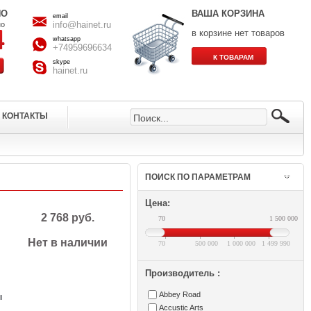
НО
ВАША КОРЗИНА
email
info@hainet.ru
но
в корзине нет товаров
whatsapp
+74959696634
skype
hainet.ru
КОНТАКТЫ
ПОИСК ПО ПАРАМЕТРАМ
Цена:
2 768 руб.
70
1 500 000
Нет в наличии
70
500 000
1 000 000
1 499 990
Производитель :
Abbey Road
ы
Accustic Arts