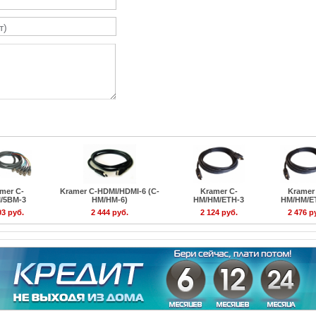
mer C-
Kramer C-HDMI/HDMI-6 (C-
Kramer C-
Kramer
/5BM-3
HM/HM-6)
HM/HM/ETH-3
HM/HM/E
03 руб.
2 444 руб.
2 124 руб.
2 476 р