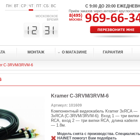
ПН
ВТ
СР
ЧТ
ПТ
СБ
ВС
С 9:00 ДО 20:00 ЕЖЕДНЕВ
Приём заказов через интернет-круглосуточ
МОСКОВСКОЕ
ВРЕМЯ
АТА
МОНТАЖ
О МАГАЗИНЕ
ГАРАНТИЯ
er C-3RVM/3RVM-6
6
Kramer C-3RVM/3RVM-6
Артикул: 101609
Компонентный видеокабель Kramer 3xRCA —
3xRCA (C-3RVM/3RVM-6). Вход 1 — три вилки
RCA, вход 2 — три вилки RCA, длина кабеля
— 1.8м.
Модель снята с производства. Специалист
HAINET помогут Вам подобрать