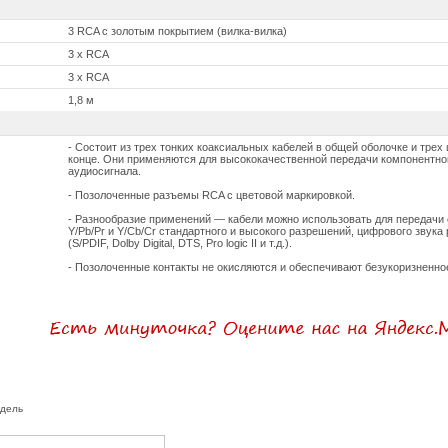
3 RCA с золотым покрытием (вилка-вилка)
3 x RCA
3 x RCA
1,8 м
- Состоит из трех тонких коаксиальных кабелей в общей оболочке и тре
конце. Они применяются для высококачественной передачи компонентно
аудиосигнала.
- Позолоченные разъемы RCA с цветовой маркировкой.
- Разнообразие применений — кабели можно использовать для передачи с
Y/Pb/Pr и Y/Cb/Cr стандартного и высокого разрешений, цифрового звук
(S/PDIF, Dolby Digital, DTS, Pro logic II и т.д.).
- Позолоченные контакты не окисляются и обеспечивают безукоризненно
одель