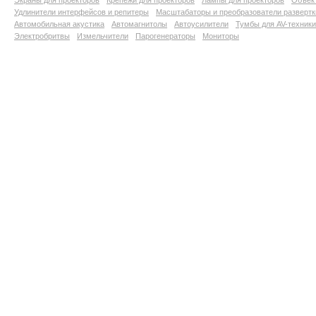
Экраны для проекторов
Крепежи для проекторов
Лампы для проекторов
Объект
Удлинители интерфейсов и репитеры
Масштабаторы и преобразователи развертк
Автомобильная акустика
Автомагнитолы
Автоусилители
Тумбы для AV-техники
Электробритвы
Измельчители
Парогенераторы
Мониторы