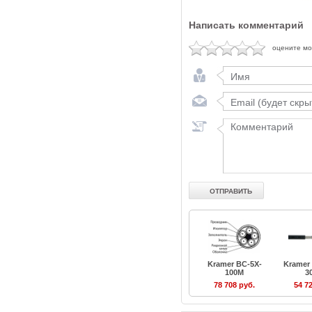
Написать комментарий
оцените м
Kramer BC-5X-
Kramer
100M
3
78 708 руб.
54 7