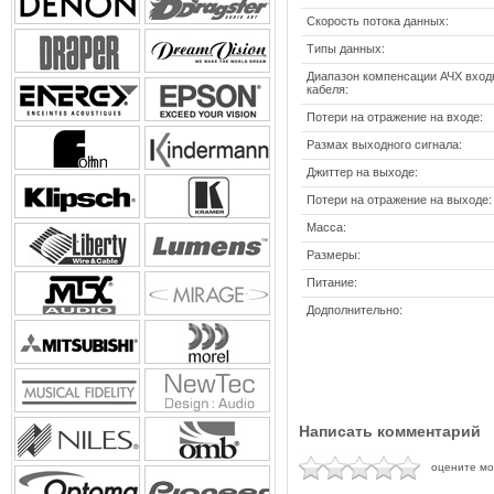
Скорость потока данных:
Типы данных:
Диапазон компенсации АЧХ вход
кабеля:
Потери на отражение на входе:
Размах выходного сигнала:
Джиттер на выходе:
Потери на отражение на выходе:
Масса:
Размеры:
Питание:
Додполнительно:
Написать комментарий
оцените м