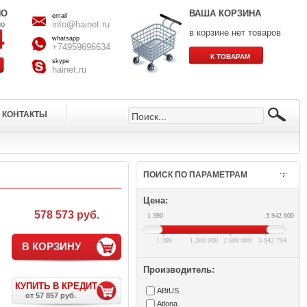
НО
ВАША КОРЗИНА
email
info@hainet.ru
но
в корзине нет товаров
whatsapp
+74959696634
skype
hainet.ru
КОНТАКТЫ
ПОИСК ПО ПАРАМЕТРАМ
Цена:
578 573 руб.
1 390
3 942 800
1 390
1 300 000
2 600 000
3 942 794
В КОРЗИНУ
Производитель:
КУПИТЬ В КРЕДИТ
ABtUS
от 57 857 руб.
Atlona