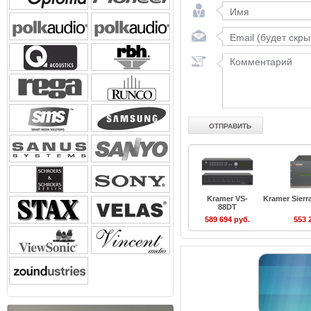
Kramer VS-
Kramer Sierr
88DT
589 694 руб.
553 