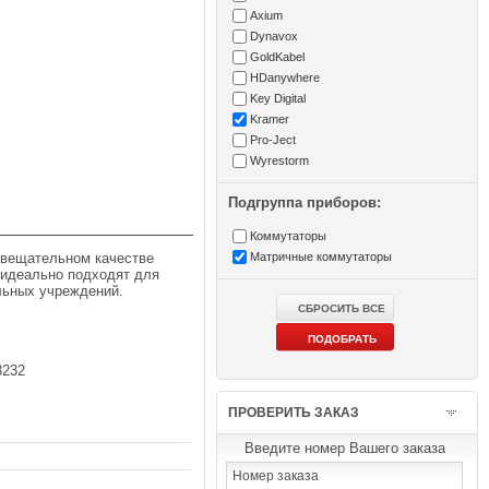
Axium
Dynavox
GoldKabel
HDanywhere
Key Digital
Kramer
Pro-Ject
Wyrestorm
Подгруппа приборов:
Коммутаторы
 вещательном качестве
Матричные коммутаторы
 идеально подходят для
льных учреждений.
3232
ПРОВЕРИТЬ ЗАКАЗ
Введите номер Вашего заказа