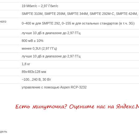
19 Мбит/с – 2,97 Гбит/с
SMPTE 310M, SMPTE 259M, SMPTE 344M, SMPTE 292M-С, SMPTE 424M, 
ного
0–400 м для SMPTE 292, 0–155 м для остальных стандартов (в т.ч. 3G)
лучше 10 дБ в диапазоне до 2,97 ГГц
800 мВ ± 10%
менее 0,3UI (2,97 ГГц)
лучше 10 дБ в диапазоне до 2,97 ГГц
1,8 кг
89х483х128 мм
~100...240 В, 30 Вт
управление с помощью Aspen RCP-3232
одель