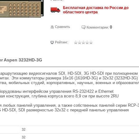
Бесплатная доставка по России до
областного центра
Сравнить
0
Комментарии:
Рейтинг:
er Aspen 3232HD-3G
маршрутизацию видеосигналов SDI, HD-SDI, 3G HD-SDI при полноценном
ритах. Эти коммутаторы размера 16х16 (1616HD-3G) и 32х32 (3232HD-3G)
тва, мобильных студий, корпоративных, научных, военных и образовате
борудованы интерфейсом управления RS-232/422 и Ethernet
ая конструкция, глубина корпуса всего 8,9 см при высоте 2RU
 любых панелей управления, а также собственных панелей серии RCP-
 HD-SDI, SDI размерностью 32х32 с передней панелью управления
32
32