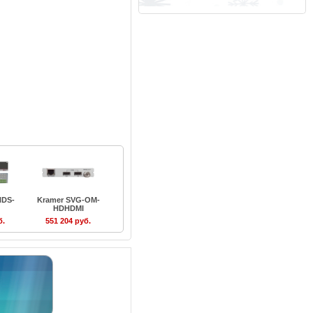
HDS-
Kramer SVG-OM-
HDHDMI
б.
551 204 руб.