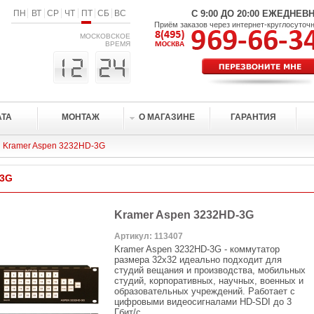
ПН
ВТ
СР
ЧТ
ПТ
СБ
ВС
С 9:00 ДО 20:00 ЕЖЕДНЕВ
Приём заказов через интернет-круглосуточ
МОСКОВСКОЕ
ВРЕМЯ
АТА
МОНТАЖ
О МАГАЗИНЕ
ГАРАНТИЯ
Kramer Aspen 3232HD-3G
-3G
Kramer Aspen 3232HD-3G
Артикул: 113407
Kramer Aspen 3232HD-3G - коммутатор
размера 32х32 идеально подходит для
студий вещания и производства, мобильных
студий, корпоративных, научных, военных и
образовательных учреждений. Работает с
цифровыми видеосигналами HD-SDI до 3
Гбит/с.