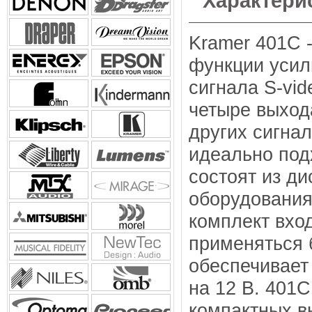
Характери
Kramer 401C 
функции усил
сигнала S-vid
четыре выхода
других сигна
идеально под
состоят из д
оборудования
комплект вход
применяться 
обеспечивает
на 12 В. 401С
компактных в