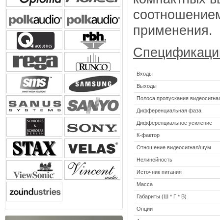
соотношением
применения.
Спецификаци
Входы
Выходы
Полоса пропускания видеосигна
Дифференциальная фаза
Дифференциальное усиление
К-фактор
Отношение видеосигнал/шум
Нелинейность
Источник питания
Масса
Габариты (Ш * Г * В)
Опции