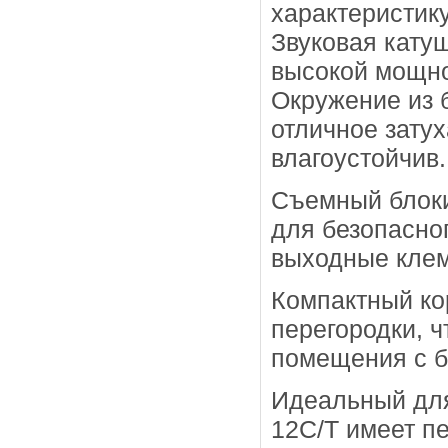
характеристик
Звуковая кату
высокой мощно
Окружение из 
отличное затух
влагоустойчив.
Съемный блок
для безопасног
выходные кле
Компактный ко
перегородки, ч
помещения с б
Идеальный для
12C/T имеет п