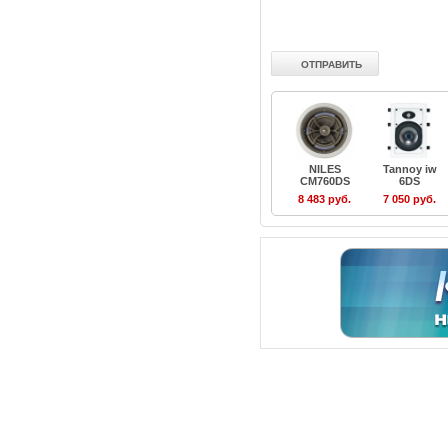
NILES
Tannoy iw
CM760DS
6DS
8 483 руб.
7 050 руб.