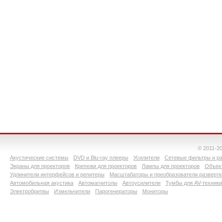
© 2011-2
Акустические системы
DVD и Blu-ray плееры
Усилители
Сетевые фильтры и ра
Экраны для проекторов
Крепежи для проекторов
Лампы для проекторов
Объект
Удлинители интерфейсов и репитеры
Масштабаторы и преобразователи развертк
Автомобильная акустика
Автомагнитолы
Автоусилители
Тумбы для AV-техники
Электробритвы
Измельчители
Парогенераторы
Мониторы