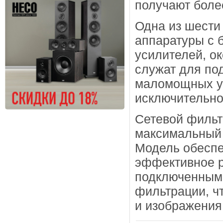
получают боле
Одна из шести
аппаратуры с
усилителей, о
служат для по
маломощных ус
исключительно
Сетевой фильтр
максимальный т
Модель обеспе
эффективное 
подключенными
фильтрации, ч
и изображения