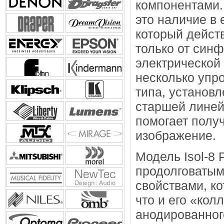
компонентами.
это наличие в 
который дейст
только от син
электрической 
несколько упр
типа, установ
старшей линей
помогает получ
изображение.
Модель Isol-8
продолговатым
свойствами, к
что и его «кол
анодированног