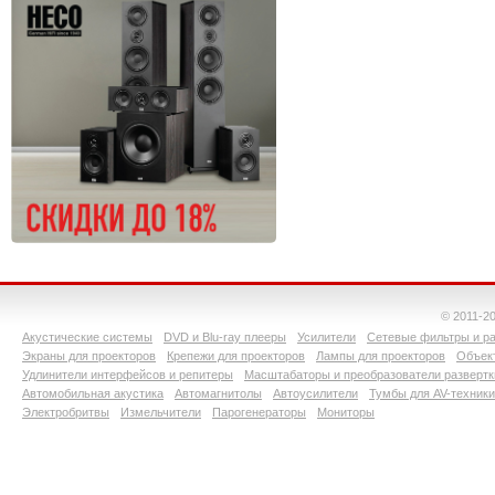
© 2011-2
Акустические системы
DVD и Blu-ray плееры
Усилители
Сетевые фильтры и ра
Экраны для проекторов
Крепежи для проекторов
Лампы для проекторов
Объект
Удлинители интерфейсов и репитеры
Масштабаторы и преобразователи развертк
Автомобильная акустика
Автомагнитолы
Автоусилители
Тумбы для AV-техники
Электробритвы
Измельчители
Парогенераторы
Мониторы