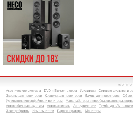
© 2011-2
Акустические системы
DVD и Blu-ray плееры
Усилители
Сетевые фильтры и ра
Экраны для проекторов
Крепежи для проекторов
Лампы для проекторов
Объект
Удлинители интерфейсов и репитеры
Масштабаторы и преобразователи развертк
Автомобильная акустика
Автомагнитолы
Автоусилители
Тумбы для AV-техники
Электробритвы
Измельчители
Парогенераторы
Мониторы