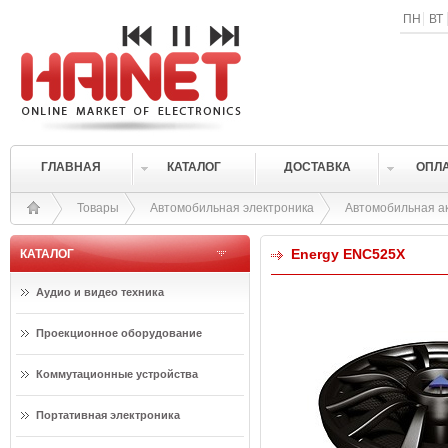
ПН
ВТ
ГЛАВНАЯ
КАТАЛОГ
ДОСТАВКА
ОПЛ
Товары
Автомобильная электроника
Автомобильная а
Energy ENC525X
КАТАЛОГ
Аудио и видео техника
Проекционное оборудование
Коммутационные устройства
Портативная электроника