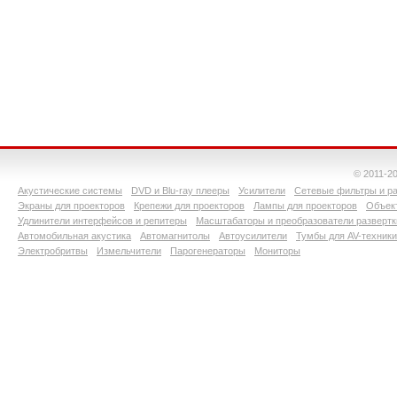
© 2011-2
Акустические системы
DVD и Blu-ray плееры
Усилители
Сетевые фильтры и ра
Экраны для проекторов
Крепежи для проекторов
Лампы для проекторов
Объект
Удлинители интерфейсов и репитеры
Масштабаторы и преобразователи развертк
Автомобильная акустика
Автомагнитолы
Автоусилители
Тумбы для AV-техники
Электробритвы
Измельчители
Парогенераторы
Мониторы