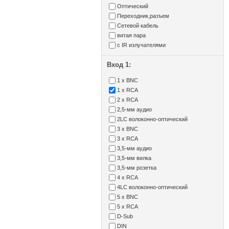
Оптический
Переходник,разъем
Сетевой кабель
витая пара
с IR излучателями
Вход 1:
1 x BNC
1 x RCA
2 x RCA
2,5-мм аудио
2LC волоконно-оптический
3 x BNC
3 x RCA
3,5-мм аудио
3,5-мм вилка
3,5-мм розетка
4 x RCA
4LC волоконно-оптический
5 x BNC
5 x RCA
D-Sub
DIN