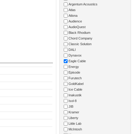
Argentum Acoustics
Atlas
Atlona
Audience
AudioQuest
Black Rhodium
Chord Company
Classic Solution
DALI
Dynavox
Eagle Cable
Energy
Episode
Furutech
GoldKabel
Ice Cable
Inakustik
Isol-8
JIB
Kramer
Liberty
Little Lab
McIntosh