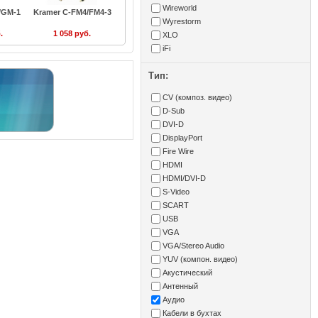
Wireworld
/GM-1
Kramer C-FM4/FM4-3
Wyrestorm
.
1 058 руб.
XLO
iFi
Тип:
CV (композ. видео)
D-Sub
DVI-D
DisplayPort
Fire Wire
HDMI
HDMI/DVI-D
S-Video
SCART
USB
VGA
VGA/Stereo Audio
YUV (компон. видео)
Акустический
Антенный
Аудио
Кабели в бухтах