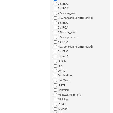
2 x BNC
2 x RCA
2,5-мм аудио
2LC волоконно-оптический
3 x BNC
3 x RCA
3,5-мм аудио
3,5-мм розетка
4 x RCA
4LC волоконно-оптический
5 x BNC
5 x RCA
D-Sub
DIN
DVI-D
DisplayPort
Fire Wire
HDMI
Lightning
MiniJack (6.35mm)
Miniplug
RJ-45
S-Video