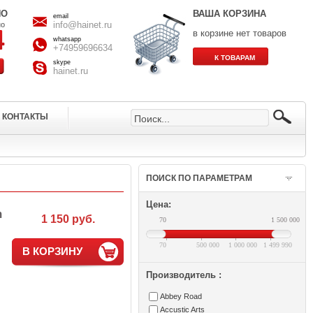
НО
ВАША КОРЗИНА
email
info@hainet.ru
но
в корзине нет товаров
whatsapp
+74959696634
skype
hainet.ru
КОНТАКТЫ
ПОИСК ПО ПАРАМЕТРАМ
Цена:
m
1 150 руб.
70
1 500 000
70
500 000
1 000 000
1 499 990
В КОРЗИНУ
Производитель :
Abbey Road
Accustic Arts