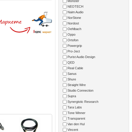
Monster
NEOTECH
Naim Audio
NorStone
Nordost
Oehlbach
Oppo
Ortofon
Powergrip
Pro-Ject
Purist Audio Design
QED
Real Cable
Sanus
Shure
Straight Wire
Studio Connection
Supra
Synergistic Research
Tara Labs
Tone Winner
Transparent
Van den Hul
Vincent