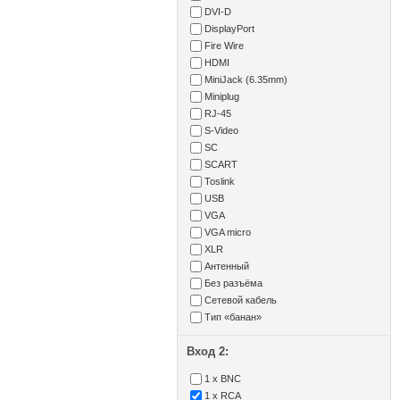
DVI-D
DisplayPort
Fire Wire
HDMI
MiniJack (6.35mm)
Miniplug
RJ-45
S-Video
SC
SCART
Toslink
USB
VGA
VGA micro
XLR
Антенный
Без разъёма
Сетевой кабель
Тип «банан»
Вход 2:
1 x BNC
1 x RCA