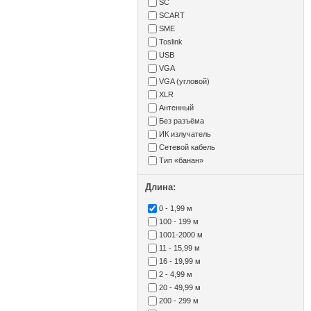
SC
SCART
SME
Toslink
USB
VGA
VGA (угловой)
XLR
Антенный
Без разъёма
ИК излучатель
Сетевой кабель
Тип «банан»
Длина:
0 - 1,99 м
100 - 199 м
1001-2000 м
11 - 15,99 м
16 - 19,99 м
2 - 4,99 м
20 - 49,99 м
200 - 299 м