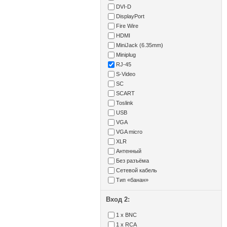
DVI-D
DisplayPort
Fire Wire
HDMI
MiniJack (6.35mm)
Miniplug
RJ-45
S-Video
SC
SCART
Toslink
USB
VGA
VGA micro
XLR
Антенный
Без разъёма
Сетевой кабель
Тип «банан»
Вход 2:
1 x BNC
1 x RCA