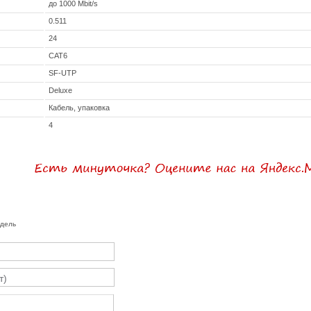
до 1000 Mbit/s
0.511
24
CAT6
SF-UTP
Deluxe
Кабель, упаковка
4
одель