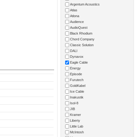
Argentum Acoustics
Atlas
Atlona
Audience
AudioQuest
Black Rhodium
Chord Company
Classic Solution
DALI
Dynavox
Eagle Cable
Energy
Episode
Furutech
GoldKabel
Ice Cable
Inakustik
Isol-8
JIB
Kramer
Liberty
Little Lab
McIntosh