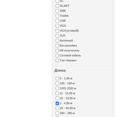
SC
SCART
SME
Toslink
USB
VGA
VGA (угловой)
XLR
Антенный
Без разъёма
ИК излучатель
Сетевой кабель
Тип «банан»
Длина:
0 - 1,99 м
100 - 199 м
1001-2000 м
11 - 15,99 м
16 - 19,99 м
2 - 4,99 м
20 - 49,99 м
200 - 299 м