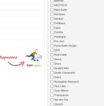
Monster
NEOTECH
Naim Audio
NorStone
Nordost
Oehlbach
Oppo
Ortofon
Powergrip
Pro-Ject
Purist Audio Design
QED
Real Cable
Sanus
Shure
Straight Wire
Studio Connection
Supra
Synergistic Research
Tara Labs
Tone Winner
Transparent
Van den Hul
Vincent