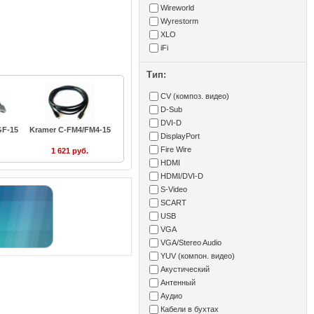
Wireworld
Wyrestorm
XLO
iFi
Тип:
CV (композ. видео)
D-Sub
DVI-D
GF-15
Kramer C-FM4/FM4-15
DisplayPort
Fire Wire
1 621 руб.
HDMI
HDMI/DVI-D
S-Video
SCART
USB
VGA
VGA/Stereo Audio
YUV (компон. видео)
Акустический
Антенный
Аудио
Кабели в бухтах