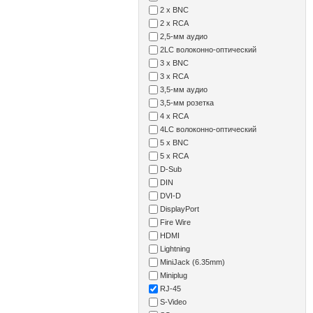
2 x BNC
2 x RCA
2,5-мм аудио
2LC волоконно-оптический
3 x BNC
3 x RCA
3,5-мм аудио
3,5-мм розетка
4 x RCA
4LC волоконно-оптический
5 x BNC
5 x RCA
D-Sub
DIN
DVI-D
DisplayPort
Fire Wire
HDMI
Lightning
MiniJack (6.35mm)
Miniplug
RJ-45
S-Video