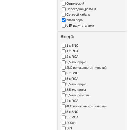
Оптический
Переходник,разъем
Сетевой кабель
витая пара
с IR излучателями
Вход 1:
1 x BNC
1 x RCA
2 x RCA
2,5-мм аудио
2LC волоконно-оптический
3 x BNC
3 x RCA
3,5-мм аудио
3,5-мм вилка
3,5-мм розетка
4 x RCA
4LC волоконно-оптический
5 x BNC
5 x RCA
D-Sub
DIN