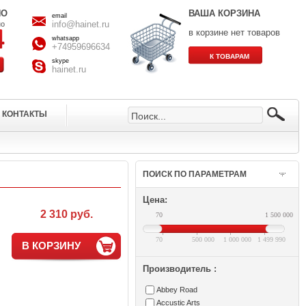
НО
ВАША КОРЗИНА
email
info@hainet.ru
но
в корзине нет товаров
whatsapp
+74959696634
skype
hainet.ru
КОНТАКТЫ
ПОИСК ПО ПАРАМЕТРАМ
Цена:
2 310 руб.
70
1 500 000
70
500 000
1 000 000
1 499 990
В КОРЗИНУ
Производитель :
Abbey Road
Accustic Arts