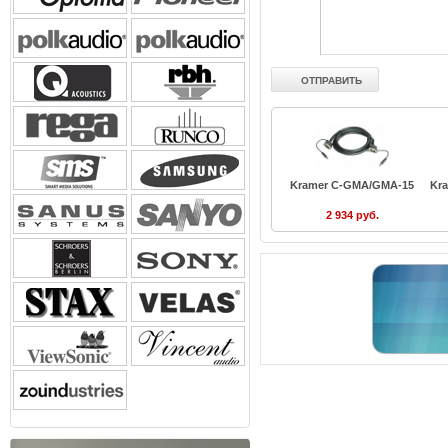
Kramer C-GMA/GMA-15
Kr
2 934 руб.