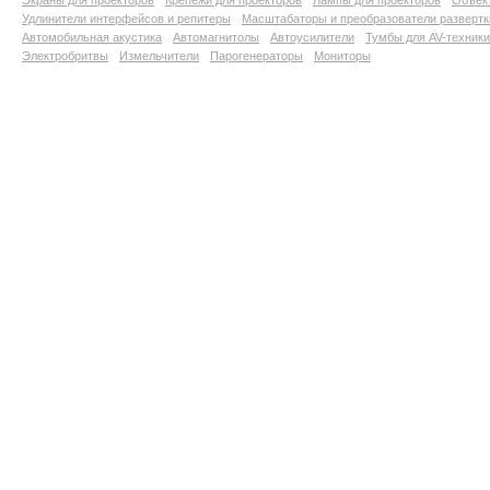
Экраны для проекторов
Крепежи для проекторов
Лампы для проекторов
Объект
Удлинители интерфейсов и репитеры
Масштабаторы и преобразователи развертк
Автомобильная акустика
Автомагнитолы
Автоусилители
Тумбы для AV-техники
Электробритвы
Измельчители
Парогенераторы
Мониторы