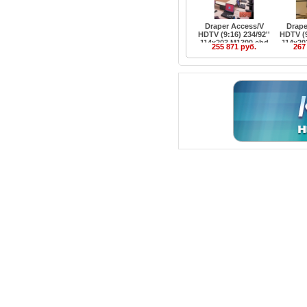
Draper Access/V
Drape
HDTV (9:16) 234/92''
HDTV (9
114x203 M1300 ebd
114x20
255 871 руб.
267
12''