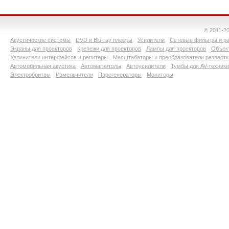
© 2011-2
Акустические системы
DVD и Blu-ray плееры
Усилители
Сетевые фильтры и ра
Экраны для проекторов
Крепежи для проекторов
Лампы для проекторов
Объект
Удлинители интерфейсов и репитеры
Масштабаторы и преобразователи развертк
Автомобильная акустика
Автомагнитолы
Автоусилители
Тумбы для AV-техники
Электробритвы
Измельчители
Парогенераторы
Мониторы