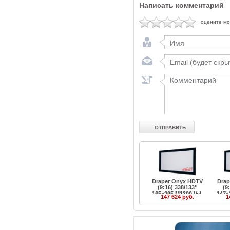
Написать комментарий
оцените м
Draper Onyx HDTV
Drap
(9:16) 338/133''
(9:
165x295 M1300 Vel-
147x
147 624 руб.
1
Tex