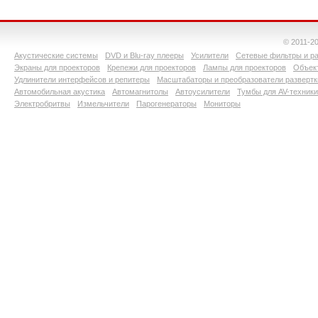
© 2011-2
Акустические системы
DVD и Blu-ray плееры
Усилители
Сетевые фильтры и ра
Экраны для проекторов
Крепежи для проекторов
Лампы для проекторов
Объект
Удлинители интерфейсов и репитеры
Масштабаторы и преобразователи развертк
Автомобильная акустика
Автомагнитолы
Автоусилители
Тумбы для AV-техники
Электробритвы
Измельчители
Парогенераторы
Мониторы