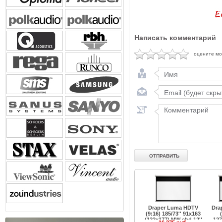
Написать комментарий
оцените м
Draper Luma HDTV
Dra
(9:16) 185/73'' 91x163
(122x177) MW ebd 12''
127