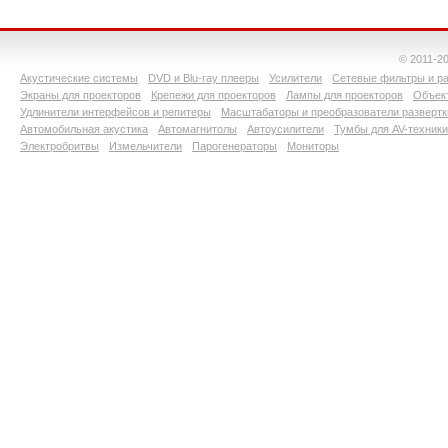
© 2011-2
Акустические системы
DVD и Blu-ray плееры
Усилители
Сетевые фильтры и ра
Экраны для проекторов
Крепежи для проекторов
Лампы для проекторов
Объект
Удлинители интерфейсов и репитеры
Масштабаторы и преобразователи развертк
Автомобильная акустика
Автомагнитолы
Автоусилители
Тумбы для AV-техники
Электробритвы
Измельчители
Парогенераторы
Мониторы