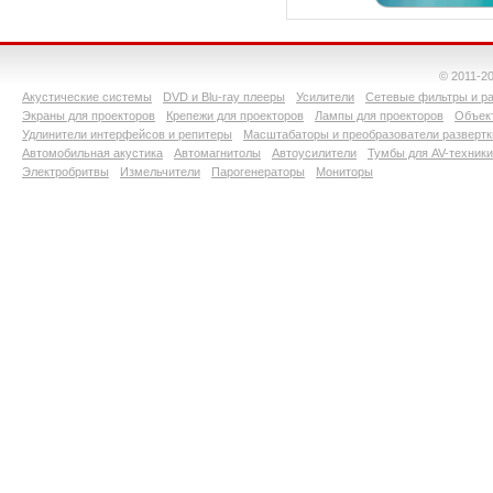
© 2011-2
Акустические системы
DVD и Blu-ray плееры
Усилители
Сетевые фильтры и ра
Экраны для проекторов
Крепежи для проекторов
Лампы для проекторов
Объект
Удлинители интерфейсов и репитеры
Масштабаторы и преобразователи развертк
Автомобильная акустика
Автомагнитолы
Автоусилители
Тумбы для AV-техники
Электробритвы
Измельчители
Парогенераторы
Мониторы