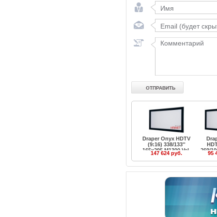
Draper Onyx HDTV
Dra
(9:16) 338/133''
HDT
165x295 M1300 Vel-
269/10
147 624 руб.
95 
Tex