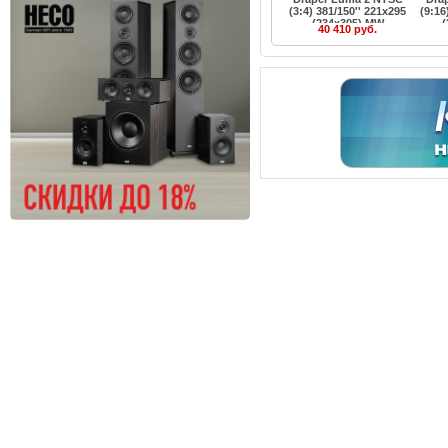
(3:4) 381/150'' 221x295
(9:16
(234x305) MW
(
40 410 руб.