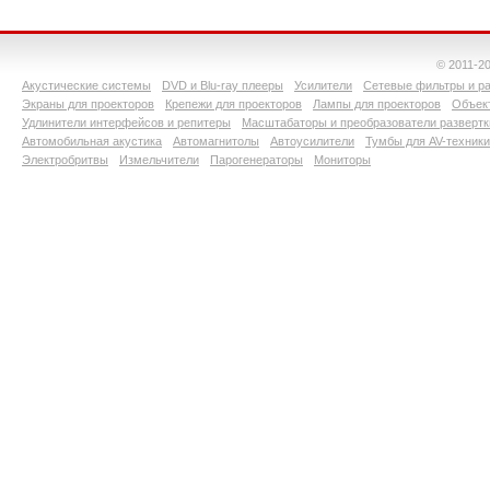
© 2011-2
Акустические системы
DVD и Blu-ray плееры
Усилители
Сетевые фильтры и ра
Экраны для проекторов
Крепежи для проекторов
Лампы для проекторов
Объект
Удлинители интерфейсов и репитеры
Масштабаторы и преобразователи развертк
Автомобильная акустика
Автомагнитолы
Автоусилители
Тумбы для AV-техники
Электробритвы
Измельчители
Парогенераторы
Мониторы