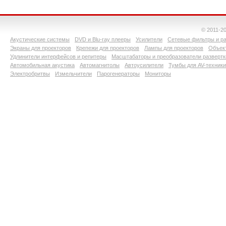
© 2011-2
Акустические системы
DVD и Blu-ray плееры
Усилители
Сетевые фильтры и ра
Экраны для проекторов
Крепежи для проекторов
Лампы для проекторов
Объект
Удлинители интерфейсов и репитеры
Масштабаторы и преобразователи развертк
Автомобильная акустика
Автомагнитолы
Автоусилители
Тумбы для AV-техники
Электробритвы
Измельчители
Парогенераторы
Мониторы