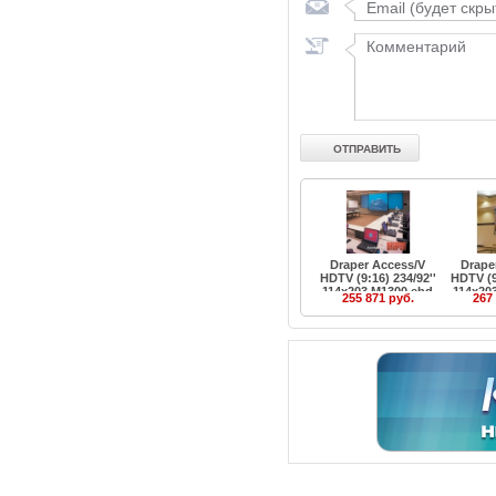
Draper Access/V
Drape
HDTV (9:16) 234/92''
HDTV (9
114x203 M1300 ebd
114x20
255 871 руб.
267
12''