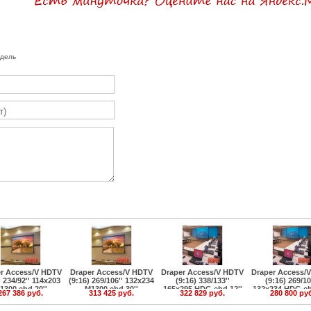
одель
r Access/V HDTV
Draper Access/V HDTV
Draper Access/V HDTV
Draper Access/
) 234/92'' 114x203
(9:16) 269/106'' 132x234
(9:16) 338/133''
(9:16) 269/10
1300 ebd 20''
M1300 ebd 30''
165x295 HDG ebd 12''
132x234 HDG eb
267 386 руб.
313 425 руб.
322 829 руб.
280 800 ру