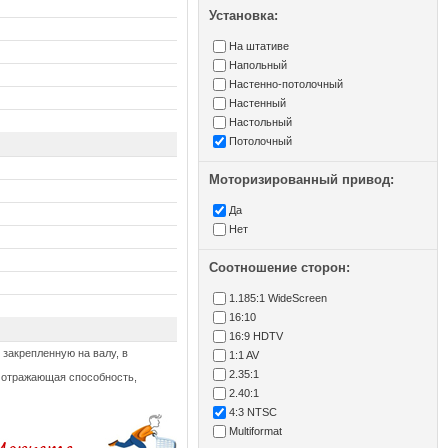
Установка:
На штативе
Напольный
Настенно-потолочный
Настенный
Настольный
Потолочный
Моторизированный привод:
Да
Нет
Соотношение сторон:
1.185:1 WideScreen
16:10
16:9 HDTV
 закрепленную на валу, в
1:1 AV
2.35:1
 отражающая способность,
2.40:1
4:3 NTSC
Multiformat