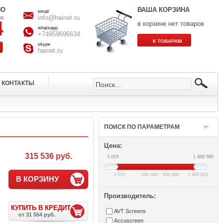
НО
ВАША КОРЗИНА
email
info@hainet.ru
но
в корзине нет товаров
whatsapp
+74959696634
skype
hainet.ru
КОНТАКТЫ
ПОИСК ПО ПАРАМЕТРАМ
Цена:
315 536 руб.
3 019
1 400 900
3 019
500 000
900 000
1 400 850
В КОРЗИНУ
Производитель:
КУПИТЬ В КРЕДИТ
AVT Screens
от 31 554 руб.
Accuscreen