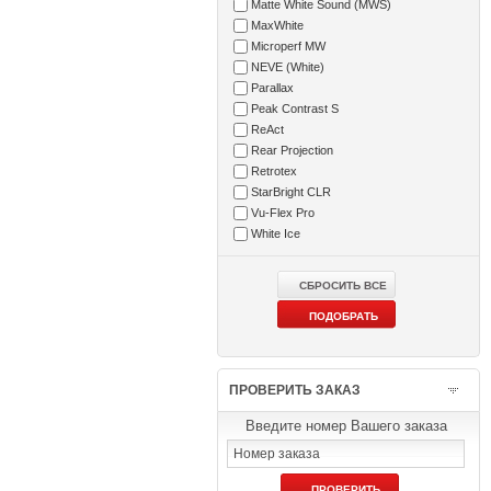
Matte White Sound (MWS)
MaxWhite
Microperf MW
NEVE (White)
Parallax
Peak Contrast S
ReAct
Rear Projection
Retrotex
StarBright CLR
Vu-Flex Pro
White Ice
ПРОВЕРИТЬ ЗАКАЗ
Введите номер Вашего заказа