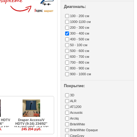
Диагональ:
100 - 200 см
1000-1100 см
200 - 300 см
300 - 400 см
400 - 500 см
50 - 100 см
500 - 600 см
600 - 700 см
700 - 800 см
800 - 900 см
900 - 1000 см
Покрытие:
3D
ALR
AT1200
Acoustic
Arctiq
V HDTV
Draper Access/V
6''
HDTV (9:16) 234/92''
BriteWhite
d 12''
114x203 HDG ebd 12''
б.
245 204 руб.
BriteWhite Opaque
CineGrey