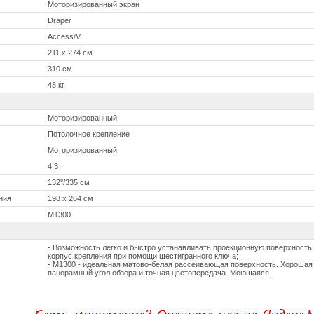
Моторизированный экран
Draper
Access/V
211 x 274 см
310 см
48 кг
Моторизированный
Потолочное крепление
Моторизированный
4:3
132''/335 см
ния
198 x 264 см
M1300
- Возможность легко и быстро устанавливать проекционную поверхность,
корпус крепления при помощи шестигранного ключа;
- М1300 - идеальная матово-белая рассеивающая поверхность. Хорошая
панорамный угол обзора и точная цветопередача. Моющаяся.