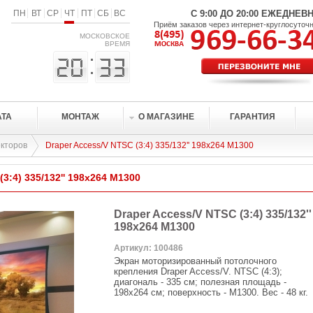
ПН
ВТ
СР
ЧТ
ПТ
СБ
ВС
С 9:00 ДО 20:00 ЕЖЕДНЕВ
Приём заказов через интернет-круглосуточ
МОСКОВСКОЕ
ВРЕМЯ
АТА
МОНТАЖ
О МАГАЗИНЕ
ГАРАНТИЯ
кторов
Draper Access/V NTSC (3:4) 335/132'' 198x264 M1300
(3:4) 335/132'' 198x264 M1300
Draper Access/V NTSC (3:4) 335/132''
198x264 M1300
Артикул: 100486
Экран моторизированный потолочного
крепления Draper Access/V. NTSC (4:3);
диагональ - 335 см; полезная площадь -
198x264 см; поверхность - M1300. Вес - 48 кг.