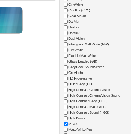
CineWhite
Cineflex (CRS)
Clear Vision
Da-Mat
Da-Tex
Datalux
Dual Vision
Fiberglass Matt White (MW)
FlexWhite
Flexible Matt White
Glass Beaded (GB)
GreyDove SoundScreen
GreyLight
HD Progressive
HiDef Grey (HDG)
High Contrast Cinema Vision
High Contrast Cinema Vision Sound
High Contrast Grey (HCG)
High Contrast Matte White
High Contrast Sound (HGS)
High Power
M1300
Matte White Plus