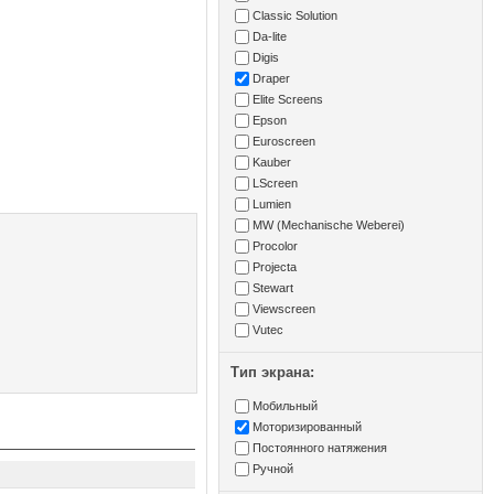
Classic Solution
Da-lite
Digis
Draper
Elite Screens
Epson
Euroscreen
Kauber
LScreen
Lumien
MW (Mechanische Weberei)
Procolor
Projecta
Stewart
Viewscreen
Vutec
Тип экрана:
Мобильный
Моторизированный
Постоянного натяжения
Ручной