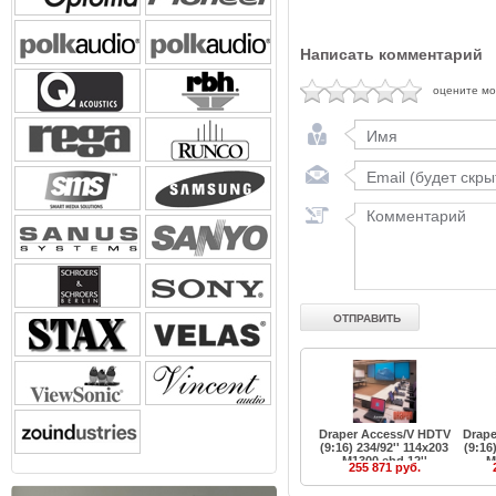
Написать комментарий
оцените м
Draper Access/V HDTV
Drape
(9:16) 234/92'' 114x203
(9:16
M1300 ebd 12''
M
255 871 руб.