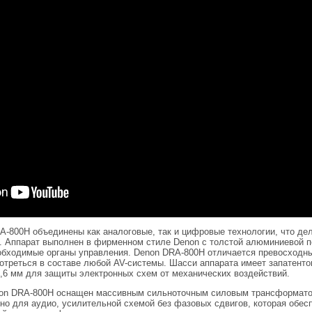
A-800H объединены как аналоговые, так и цифровые технологии, что де
 Аппарат выполнен в фирменном стиле Denon с толстой алюминиевой п
обходимые органы управления. Denon DRA-800H отличается превосходны
отреться в составе любой AV-системы. Шасси аппарата имеет запатенто
,6 мм для защиты электронных схем от механических воздействий.
on DRA-800H оснащен массивным сильноточным силовым трансформато
о для аудио, усилительной схемой без фазовых сдвигов, которая обес