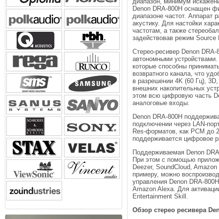
диапазон, минимум искажени
Denon DRA-800H оснащен ф
диапазоне частот. Аппарат 
акустику. Для настойки хар
частотам, а также стереоба
задействовав режим Source D
Стерео-ресивер Denon DRA-
автономными устройствами.
которые способны принимать
возвратного канала, что удо
в разрешении 4K (60 Гц), 3
внешних накопительных уст
этом всю цифровую часть De
аналоговые входы.
Denon DRA-800H поддерживае
подключении через LAN-порт
Res-форматов, как PCM до 2
поддерживается цифровое рад
Поддерживаемая Denon DRA-
При этом с помощью приложе
Deezer, SoundCloud, Amazon 
примеру, можно воспроизвод
управления Denon DRA-800H 
Amazon Alexa. Для активац
Entertainment Skill.
Обзор стерео ресивера De