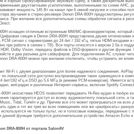
й и хорошо сфокусированную звуковую сцену, а также дискретным выхо
ирменными двухтактными усилителями, выполненными по схеме AHC, 
развивает мощность 145 Вт на канал при 6 омной нагрузке и способен п
актера звучания в стерео-ресивере Denon DRA-800H предусмотрены регу
ланса. При желании все дополнительные схемы обработки сигнала в рес
irect.
800H оснащен отличным встроенным MM/MC-фонокорректором, который м
 Цифровая секция в Denon DRA-800H представлена двумя оптическими 
 PCM сигнал с параметрами до 24 бит / 192 кГц, пятью HDMI-входами 
бно при работе в связке с ТВ). Все порты относятся к версии 2.0a и по
D, HDR, Dolby Vision, передачу файлов в DSD-формате и другие функции
ройств и два разъема для сабвуферов. Для подключения АС служат чет
non DRA-800H можно при желании отключить, чтобы устранить ее влия
т Wi-Fi с двумя диапазонами для более надежного соединения, AirPlay 
 по локальной сети доступно воспроизведение таких хранящихся в компь
4 бит/192 кГц и DSD до 5,6 МГц (в режиме PCM-конверсии). Имеется вс
ио, веб-радио и различные Интернет-сервисы, включая Spotify Connect,
800H экосистема HEOS позволяет передавать Hi-Res-аудио в любую ко
ния гарантируется доступ ко всему аудиоконтенту локальной сети, а та
Music, Tidal, TuneIn и др. Причем все это может проигрываться на всех
ить один и тот же трек во всех помещениях или же «разбросать» разну
используется не только пульт, но и голосовые команды, переданные с
ии данной функции требуется дополнительное устройство Amazon Echo 
non DRA-800H от портала SalonAV