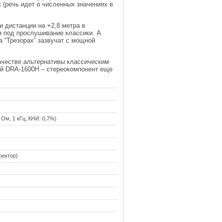
к (речь идет о численных значениях в
и дистанции на +2,8 метра в
я под прослушивание классики. А
на “Трезорах” зазвучат с мощной
качестве альтернативы классическим
кий DRA-1600H – стереокомпонент еще
6 Ом, 1 кГц, КНИ: 0,7%)
ректор)