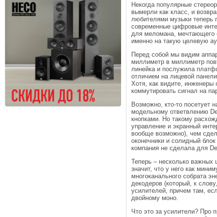
Некогда популярные стереор
вымерли как класс, и возвра
любителями музыки теперь п
современные цифровые инте
для меломана, мечтающего 
именно на такую целевую ау
Перед собой мы видим аппар
миллиметр в миллиметр пов
линейка и послужила платфо
отличием на лицевой панели
Хотя, как видите, инженеры
коммутировать сигнал на па
Возможно, кто-то посетует 
модельному ответвлению Den
кнопками. Но такому расхож
управление и экранный инт
вообще возможно), чем сдела
оконечники и солидный блок
компания не сделала для De
Теперь – несколько важных 
значит, что у него как мини
многоканального собрата эн
декодеров (который, к слову
усилителей, причем там, ес
двойному моно.
Что это за усилители? Про 