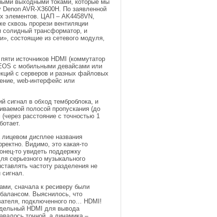
нными выходными токами, которые мы
у Denon AVR-X3600H. По заявленной
них элементов. ЦАП – AK4458VN,
е сквозь прорези вентиляции
и солидный трансформатор, и
и», состоящие из сетевого модуля,
 пяти источников HDMI (коммутатор
 HEOS с мобильными девайсами или
кций с серверов и разных файловых
ение, web-интерфейс или
й сигнал в обход темброблока, и
аиваемой полосой пропускания (до
 (через расстояние с точностью 1
ботает.
а лицевом дисплее названия
ректно. Видимо, это какая-то
конец-то увидеть поддержку
ля серьезного музыкального
ыставлять частоту разделения не
 сигнал.
дами, сначала к ресиверу были
балансом. Выяснилось, что
ывателя, подключенного по… HDMI!
отдельный HDMI для вывода
авалось точной, а динамика –