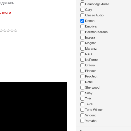
едзаказ.
Cambridge Audio
Cary
стного
Classe Audio
Denon
Emotiva
Harman Kardon
Integra
Magnat
Marantz
NAD
NuForce
Onkyo
Pioneer
Pro-Ject
Rotel
Sherwood
Sony
T+A
Tivoli
Tone Winner
Vincent
Yamaha