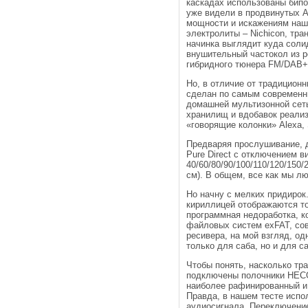
каскадах использованы бип
уже видели в продвинутых A
мощности и искажениям наш 
электролиты – Nichicon, т
начинка выглядит куда соли
внушительный частокол из р
гибридного тюнера FM/DAB+
Но, в отличие от традицион
сделан по самым современны
домашней мультизонной сеть
хранилищ и вдобавок реализ
«говорящие колонки» Alexa, S
Предваряя прослушивание, д
Pure Direct с отключением в
40/60/80/90/100/110/120/150
см). В общем, все как мы лю
Но начну с мелких придирок
кириллицей отображаются точ
программная недоработка, к
файловых систем exFAT, сов
ресивера, на мой взгляд, од
только для саба, но и для с
Чтобы понять, насколько тр
подключены полочники HECO
наиболее рафинированный и 
Правда, в нашем тесте испо
аудиосигнала. Переключение