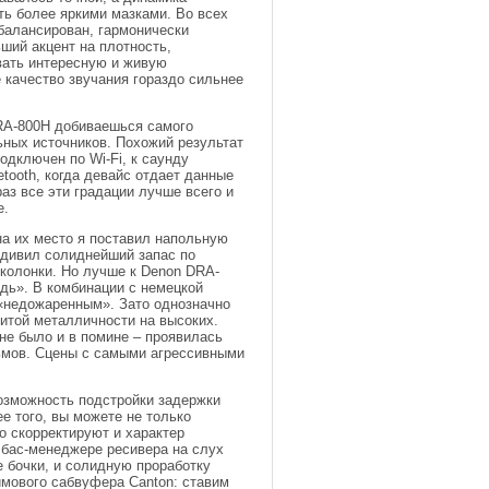
ь более яркими мазками. Во всех
балансирован, гармонически
ший акцент на плотность,
авать интересную и живую
 качество звучания гораздо сильнее
DRA-800H добиваешься самого
ьных источников. Похожий результат
одключен по Wi-Fi, к саунду
etooth, когда девайс отдает данные
аз все эти градации лучше всего и
е.
на их место я поставил напольную
удивил солиднейший запас по
колонки. Но лучше к Denon DRA-
удь». В комбинации с немецкой
ь «недожаренным». Зато однозначно
читой металличности на высоких.
 не было и в помине – проявилась
льмов. Сцены с самыми агрессивными
озможность подстройки задержки
е того, вы можете не только
о скорректируют и характер
в бас-менеджере ресивера на слух
 бочки, и солидную проработку
юймового сабвуфера Canton: ставим