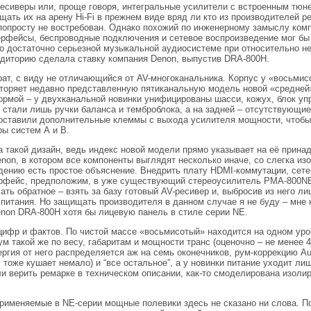
есиверы или, проще говоря, интегральные усилители с встроенным тюн
щать их на арену Hi-Fi в прежнем виде вряд ли кто из производителей 
опросту не востребован. Однако похожий по инженерному замыслу комп
рфейсы, беспроводные подключения и сетевое воспроизведение мог бы 
о достаточно серьезной музыкальной аудиосистеме при относительно н
диторию сделала ставку компания Denon, выпустив DRA-800H.
ат, с виду не отличающийся от AV-многоканальника. Корпус у «восьмисо
торяет недавно представленную пятиканальную модель новой «средней»
рмой – у двухканальной новинки унифицированы шасси, кожух, блок уп
 стали лишь ручки баланса и темброблока, а на задней – отсутствующи
 оставили дополнительные клеммы с выхода усилителя мощности, чтобы
ры систем А и B.
на такой дизайн, ведь индекс новой модели прямо указывает на её прин
on, в котором все компоненты выглядят несколько иначе, со слегка из
дению есть простое объяснение. Внедрить плату HDMI-коммутации, сете
ерфейс, предположим, в уже существующий стереоусилитель PMA-800NE
ть обратное – взять за базу готовый AV-ресивер и, выбросив из него ли
 питания. Но защищать производителя в данном случае я не буду – мне 
non DRA-800H хотя бы лицевую панель в стиле серии NE.
цифр и фактов. По чистой массе «восьмисотый» находится на одном уро
мум такой же по весу, габаритам и мощности транс (оценочно – не менее 4
ергия от него распределяется аж на семь оконечников, рум-коррекцию A
, тоже кушает немало) и “все остальное”, а у новинки питание уходит лиш
ли верить ремарке в техническом описании, как-то смоделирована изоли
применяемые в NE-серии мощные полевики здесь не сказано ни слова. По