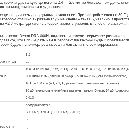
астройках дистанцию до него на 2,4 — 2,6 метра больше, чем до колоно
асстояниях), включаем и удивляемся.
обще получилось две удачных комбинации. При настройке саба на 80 Гц 
в котором отлично выражена глубина сцены – такая буквально и проситс
 на +2,3 метра (да слегка скорректировать уровень в плюс), то система 
хника вроде Denon DRA-800H, надеюсь, и получит серьезное развитие в 
дставьте, что мог бы дать нам в перспективе какой-нибудь гипотетичес
тором будет, например, реализован и бай-ампинг с рум-коррекцией.
2.2
оусилитель
да
100 Вт на канал (8 Ом, 20 Гц – 20 кГц, КНИ: 0,08%), 120 Вт на канал (
данс
200 мВ/47 кОм (линейный вход), 2,5 мВ/47 кОм (MM-фонокорректор)
10 Гц – 100 кГц (+ 1, - 3 дБ, режим Direct, аналоговые разъемы)
98 дБ (аналоговые линейные разъемы, режим Direct), 74 дБ (фонокор
0,01%
поддерживаются
ВЧ: ± 6 дБ (20 кГц), НЧ: ± 6 дБ (20 Гц)
есть
ирум-сети
да