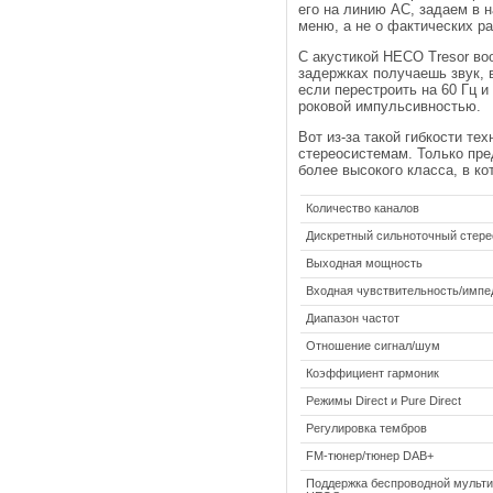
его на линию АС, задаем в н
меню, а не о фактических р
С акустикой HECO Tresor во
задержках получаешь звук, 
если перестроить на 60 Гц и
роковой импульсивностью.
Вот из-за такой гибкости те
стереосистемам. Только пре
более высокого класса, в ко
Количество каналов
Дискретный сильноточный стере
Выходная мощность
Входная чувствительность/импе
Диапазон частот
Отношение сигнал/шум
Коэффициент гармоник
Режимы Direct и Pure Direct
Регулировка тембров
FM-тюнер/тюнер DAB+
Поддержка беспроводной мульт