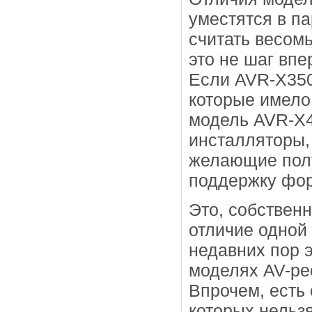
уместятся в па
считать весом
это не шаг впе
Если AVR-X350
которые имело
модель AVR-X4
инсталляторы,
желающие полу
поддержку фор
Это, собственн
отличие одной 
недавних пор 
моделях AV-ре
Впрочем, есть 
которых нельз