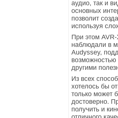
аудио, так и в
основных инте
позволит созд
используя сло
При этом AVR-
наблюдали в м
Audyssey, подд
возможностью 
другими полез
Из всех спосо
хотелось бы от
только может б
достоверно. П
получить и ки
отличного каче