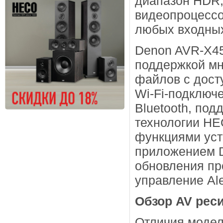
диапазон HDR,
видеопроцессо
любых входных
Denon AVR-X45
поддержкой мн
файлов с дост
Wi-Fi-подключ
Bluetooth, под
технологии HE
функциями уст
приложением D
обновления пр
управление Al
Обзор AV рес
Отличия модел