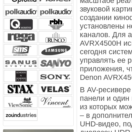
масштабе реал
звуковой карт
создании кино
установлены н
каналов. Для 
AVRX4500H исп
сегодня систе
управлять ее 
приложения, ч
Denon AVRX45
В AV-ресивере
панели и один 
из которых мож
– в дополните
UHD-видео, п