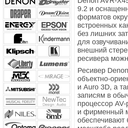
Denon AVR-X4
9.2 и оснащен
форматов окру
встроенных ка
без лишних за
для озвучиван
внешний стере
ресивера можн
Ресивер Denon
объектно-орие
и Auro 3D, а 
записям в обы
процессор AV-
и фирменный м
обеспечивают 