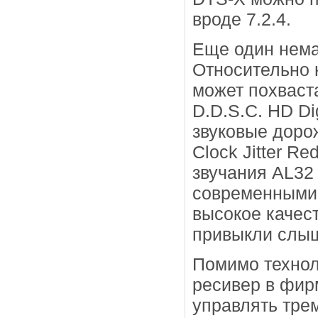
вроде 7.2.4.
Еще один нема
Относительно 
может похваст
D.D.S.C. HD D
звуковые доро
Clock Jitter R
звучания AL32 
современными
высокое качес
привыкли слыш
Помимо технол
ресивер в фир
управлять тре