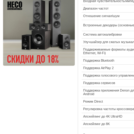
Входная чувствительность/импе
Диапазон частот
Отношение сигнал/шум
Встроенные декодеры (основные
Система автокалибровки
Улучшайзер для сжатых музыка
Поддерживаемые форматы ауди
Ethernet, Wi-Fi)
Поддержка Bluetooth
Поддержка AirPlay 2
Поддержка голосового управлен
Поддержка сервисов
Поддержка приложения Denon для
Android
Режим Direct
Регулировка частоты кроссовер
Апскейлинг до 4K UltraHD
Апскейлинг до 8K