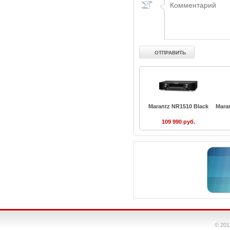
Marantz NR1510 Black
Mara
109 990 руб.
© 201