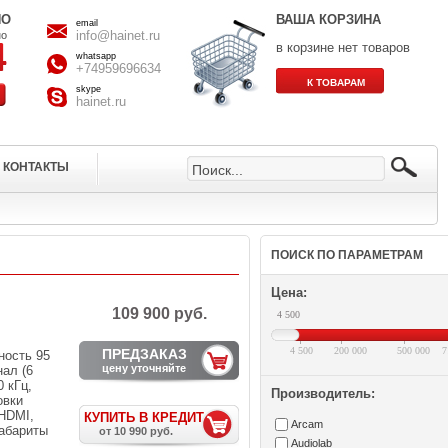
НО
ВАША КОРЗИНА
email
info@hainet.ru
но
в корзине нет товаров
whatsapp
+74959696634
skype
hainet.ru
КОНТАКТЫ
ПОИСК ПО ПАРАМЕТРАМ
Цена:
109 900 руб.
4 500
4 500
200 000
500 000
7
ПРЕДЗАКАЗ
ность 95
цену уточняйте
нал (6
0 кГц,
Производитель:
овки
 HDMI,
КУПИТЬ В КРЕДИТ
Arcam
габариты
от 10 990 руб.
Audiolab