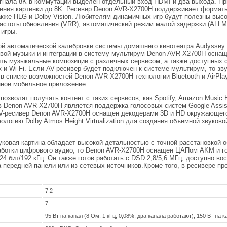
сигнала 8K в коммутации выделен отдельный вход HDMI и два выхода. П
шения картинки до 8K. Ресивер Denon AVR-X2700H поддерживает формат
кже HLG и Dolby Vision. Любителям динамичных игр будут полезны высо
стоты обновления (VRR), автоматический режим малой задержки (ALLM)
 игры.
ой автоматической калибровки системы домашнего кинотеатра Audysse
овой музыки и интеграции в систему мультирум Denon AVR-X2700H осна
ть музыкальные композиции с различных сервисом, а также доступных 
ак и Wi-Fi. Если AV-ресивер будет подключен к системе мультирум, то зв
в списке возможностей Denon AVR-X2700H технологии Bluetooth и AirPla
ное мобильное приложение.
позволят получать контент с таких сервисов, как Spotify, Amazon Music H
 Denon AVR-X2700H является поддержка голосовых систем Google Assista
AV-ресивер Denon AVR-X2700H оснащен декодерами 3D и HD окружающего
ехнологию Dolby Atmos Height Virtualization для создания объемной звуко
ковая картина обладает высокой детальностью с точной расстановкой 
работки цифрового аудио, то Denon AVR-X2700H оснащен ЦАПом AKM и г
24 бит/192 кГц. Он также готов работать с DSD 2,8/5,6 МГц, доступно 
а передней панели или из сетевых источников.Кроме того, в ресивере п
7.2
7
95 Вт на канал (8 Ом, 1 кГц, 0,08%, два канала работают), 150 Вт на к