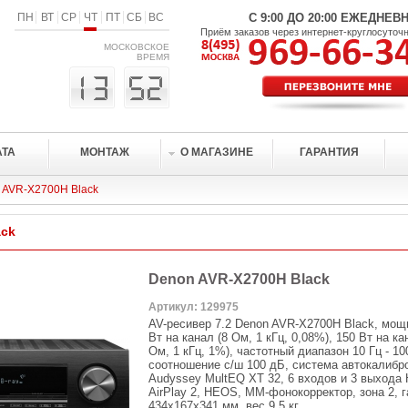
ПН
ВТ
СР
ЧТ
ПТ
СБ
ВС
С 9:00 ДО 20:00 ЕЖЕДНЕВ
Приём заказов через интернет-круглосуточ
МОСКОВСКОЕ
ВРЕМЯ
АТА
МОНТАЖ
О МАГАЗИНЕ
ГАРАНТИЯ
 AVR-X2700H Black
ack
Denon AVR-X2700H Black
Артикул: 129975
AV-ресивер 7.2 Denon AVR-X2700H Black, мощ
Вт на канал (8 Ом, 1 кГц, 0,08%), 150 Вт на ка
Ом, 1 кГц, 1%), частотный диапазон 10 Гц - 10
соотношение с/ш 100 дБ, система автокалибр
Audyssey MultEQ XT 32, 6 входов и 3 выхода
AirPlay 2, HEOS, ММ-фонокорректор, зона 2, 
434x167x341 мм, вес 9,5 кг.