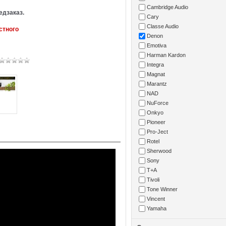
Cambridge Audio
едзаказ.
Cary
Classe Audio
стного
Denon
Emotiva
Harman Kardon
Integra
Magnat
Marantz
NAD
NuForce
Onkyo
Pioneer
Pro-Ject
Rotel
Sherwood
Sony
T+A
Tivoli
Tone Winner
Vincent
Yamaha