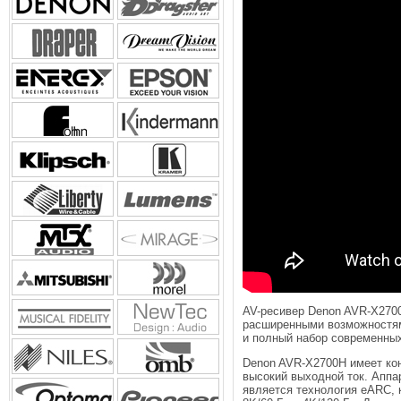
AV-ресивер Denon AVR-X270
расширенными возможностями
и полный набор современных
Denon AVR-X2700H имеет кон
высокий выходной ток. Апп
является технология eARC, 