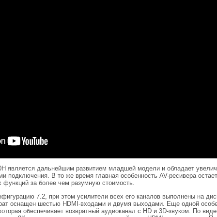
0H является дальнейшим развитием младшей модели и обладает увели
 подключения. В то же время главная особенность AV-ресивера остает
 функций за более чем разумную стоимость.
фигурацию 7.2, при этом усилители всех его каналов выполнены на ди
арат оснащен шестью HDMI-входами и двумя выходами. Еще одной особ
которая обеспечивает возвратный аудиоканал с HD и 3D-звуком. По вид