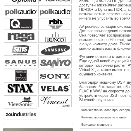
8K/60 Гц и 4K/120 Гц. Для 
доступен апскейлинг разре
HDR10+ и Dynamic HDR, а та
возможностью переменной ча
ничего не упустить во время
AV-ресивер оснащен систем
Для воспроизведения поток
Она позволяет воспроизводи
возможно как по Ethernet, т
любую комнату дома. Также 
можно использовать фирмен
Функции сетевого стриминга 
Еще одной новой функцией в
которых постоянно растет. 
Virtual:X., а также имеет т
обычного контента.
Благодаря мощному DSP зву
балансом. Что касается об
FLAC и WAV на скорости до 
устройств через USB-порт н
Bluetooth-наушники.
Количество каналов процессора
Количество каналов усиления
Выходная мощность