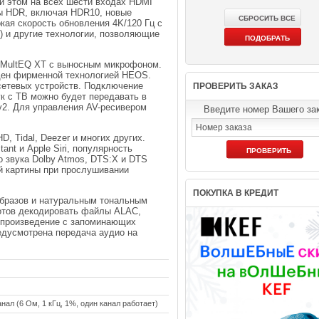
ри этом на всех шести входах HDMI
ы HDR, включая HDR10, новые
кая скорость обновления 4K/120 Гц с
 и другие технологии, позволяющие
y MultEQ XT с выносным микрофоном.
щен фирменной технологией HEOS.
сетевых устройств. Подключение
ПРОВЕРИТЬ ЗАКАЗ
ук с ТВ можно будет передавать в
y2. Для управления AV-ресивером
Введите номер Вашего за
D, Tidal, Deezer и многих других.
nt и Apple Siri, популярность
 звука Dolby Atmos, DTS:X и DTS
вой картины при прослушивании
ПОКУПКА В КРЕДИТ
образов и натуральным тональным
отов декодировать файлы ALAC,
воспроизведение с запоминающих
редусмотрена передача аудио на
анал (6 Ом, 1 кГц, 1%, один канал работает)