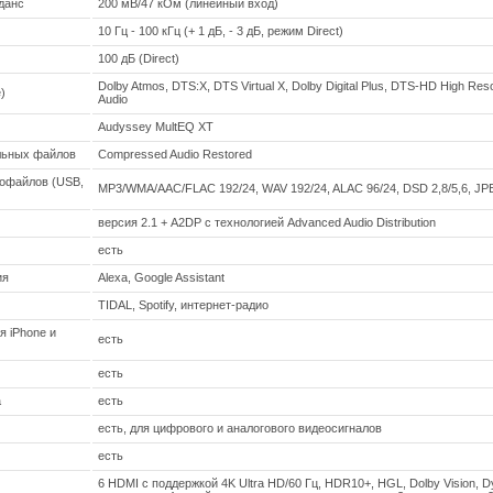
данс
200 мВ/47 кОм (линейный вход)
10 Гц - 100 кГц (+ 1 дБ, - 3 дБ, режим Direct)
100 дБ (Direct)
Dolby Atmos, DTS:X, DTS Virtual X, Dolby Digital Plus, DTS-HD High Re
)
Audio
Audyssey MultEQ XT
льных файлов
Compressed Audio Restored
офайлов (USB,
MP3/WMA/AAC/FLAC 192/24, WAV 192/24, ALAC 96/24, DSD 2,8/5,6, J
версия 2.1 + A2DP с технологией Advanced Audio Distribution
есть
ия
Alexa, Google Assistant
TIDAL, Spotify, интернет-радио
 iPhone и
есть
есть
а
есть
есть, для цифрового и аналогового видеосигналов
есть
6 HDMI с поддержкой 4K Ultra HD/60 Гц, HDR10+, HGL, Dolby Vision, 