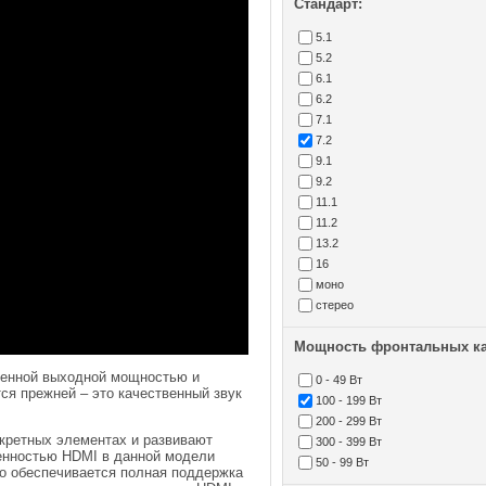
Стандарт:
5.1
5.2
6.1
6.2
7.1
7.2
9.1
9.2
11.1
11.2
13.2
16
моно
стерео
Мощность фронтальных ка
ченной выходной мощностью и
0 - 49 Вт
ся прежней – это качественный звук
100 - 199 Вт
200 - 299 Вт
скретных элементах и развивают
300 - 399 Вт
енностью HDMI в данной модели
50 - 99 Вт
ео обеспечивается полная поддержка