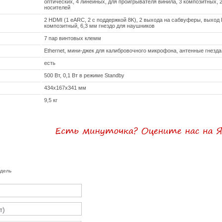
оптических, 4 линейных, для проигрывателя винила, 3 композитных,
носителей
2 HDMI (1 eARC, 2 c поддержкой 8K), 2 выхода на сабвуферы, выход 
композитный, 6,3 мм гнездо для наушников
7 пар винтовых клемм
Ethernet, мини-джек для калибровочного микрофона, антенные гнезда, 
есть
500 Вт, 0,1 Вт в режиме Standby
434x167x341 мм
9,5 кг
одель