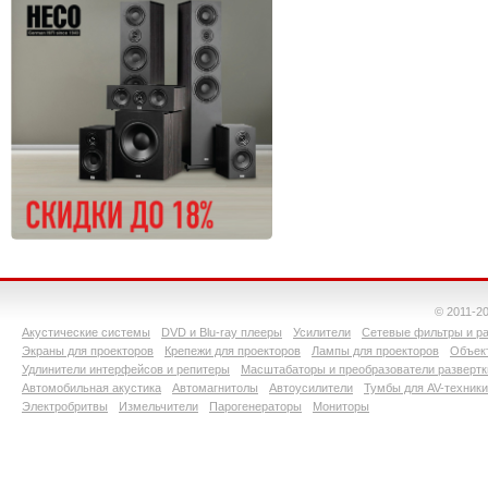
© 2011-2
Акустические системы
DVD и Blu-ray плееры
Усилители
Сетевые фильтры и ра
Экраны для проекторов
Крепежи для проекторов
Лампы для проекторов
Объект
Удлинители интерфейсов и репитеры
Масштабаторы и преобразователи развертк
Автомобильная акустика
Автомагнитолы
Автоусилители
Тумбы для AV-техники
Электробритвы
Измельчители
Парогенераторы
Мониторы