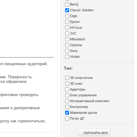
BenQ
Classic Solution
Digis
Epson
InFocus
JVC
Mitsubishi
Optoma
Sony
Vivitek
ля лекционных аудиторий,
Тип:
ием. Поверхность
3D излучатель
ска обрамлена
3D очки
Адаптеры
ффективно проводить
Блок управления
Интерактивный комплект
Контроллер
рания и декоративные
Маркерная доска
Пульт ДУ
оску как горизонтально,