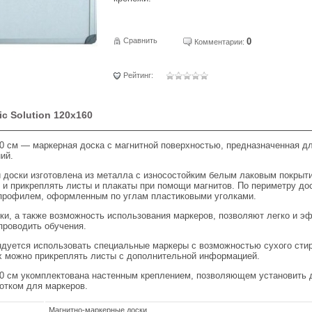
Сравнить
0
Комментарии:
Рейтинг:
c Solution 120х160
60 см — маркерная доска с магнитной поверхностью, предназначенная д
ий.
 доски изготовлена из металла с износостойким белым лаковым покрыт
 и прикреплять листы и плакаты при помощи магнитов. По периметру до
рофилем, оформленным по углам пластиковыми уголками.
ки, а также возможность использования маркеров, позволяют легко и э
проводить обучения.
ндуется использовать специальные маркеры с возможностью сухого сти
х можно прикреплять листы с дополнительной информацией.
60 см укомплектована настенным креплением, позволяющем установить д
лотком для маркеров.
Магнитно-маркерные доски