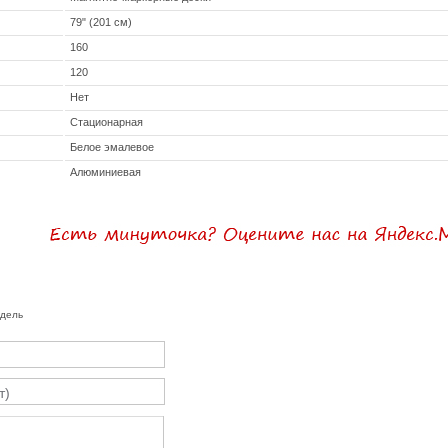
79" (201 см)
160
120
Нет
Стационарная
Белое эмалевое
Алюминиевая
одель