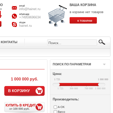
НО
ВАША КОРЗИНА
email
info@hainet.ru
но
в корзине нет товаров
whatsapp
+74959696634
skype
hainet.ru
КОНТАКТЫ
ПОИСК ПО ПАРАМЕТРАМ
Цена:
1 000 000 руб.
1 725
1 000 000
1 725
300 000
700 000
1 000 000
В КОРЗИНУ
Производитель:
КУПИТЬ В КРЕДИТ
A-OK
от 100 000 руб.
Barco