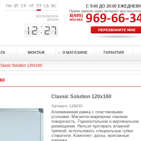
ПН
ВТ
СР
ЧТ
ПТ
СБ
ВС
С 9:00 ДО 20:00 ЕЖЕДНЕВ
Приём заказов через интернет-круглосуточ
МОСКОВСКОЕ
ВРЕМЯ
АТА
МОНТАЖ
О МАГАЗИНЕ
ГАРАНТИЯ
Classic Solution 120х160
160
Classic Solution 120х160
Артикул: 128035
Алюминиевая рамка с пластиковыми
уголками. Магнитно-маркерная лаковая
поверхность. Горизонтальное и вертикальное
размещение. Нельзя протирать влажной
тряпкой, использовать специальные губки-
стиратели. Комплект: доска, монтажные
крепежи.