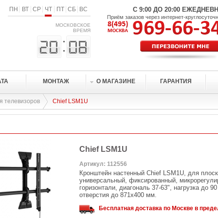
ПН
ВТ
СР
ЧТ
ПТ
СБ
ВС
С 9:00 ДО 20:00 ЕЖЕДНЕВ
Приём заказов через интернет-круглосуточ
МОСКОВСКОЕ
ВРЕМЯ
АТА
МОНТАЖ
О МАГАЗИНЕ
ГАРАНТИЯ
я телевизоров
Chief LSM1U
Chief LSM1U
Артикул: 112556
Кронштейн настенный Chief LSM1U, для плоск
универсальный, фиксированный, микрорегули
горизонтали, диагональ 37-63", нагрузка до 90
отверстия до 871х400 мм.
Бесплатная доставка по Москве в пред