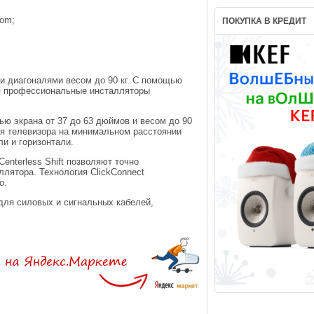
com;
ПОКУПКА В КРЕДИТ
и диагоналями весом до 90 кг. С помощью
ся профессиональные инсталляторы
ью экрана от 37 до 63 дюймов и весом до 90
ия телевизора на минимальном расстоянии
ли и горизонтали.
enterless Shift позволяют точно
ллятора. Технология ClickConnect
о.
для силовых и сигнальных кабелей,