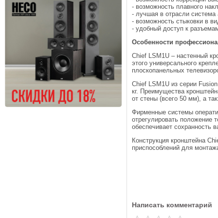
- возможность плавного накл
- лучшая в отрасли система
- возможность стыковки в ви
- удобный доступ к разъемам
Особенности профессиона
Chief LSM1U – настенный кр
этого универсального креп
плоскопанельных телевизоро
Chief LSM1U из серии Fusio
кг. Преимущества кронштейн
от стены (всего 50 мм), а т
Фирменные системы оператив
отрегулировать положение т
обеспечивает сохранность ва
Конструкция кронштейна Chi
приспособлений для монтажа
Написать комментарий