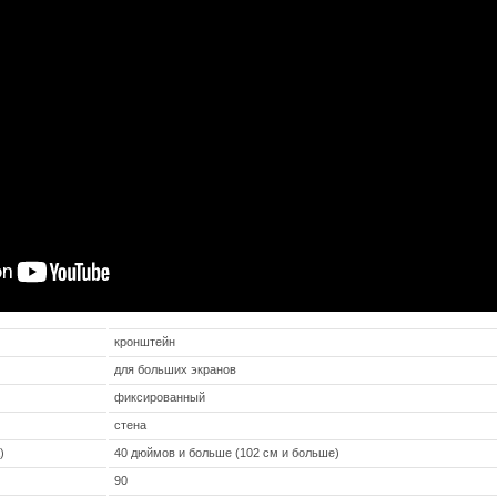
кронштейн
для больших экранов
фиксированный
стена
)
40 дюймов и больше (102 см и больше)
90