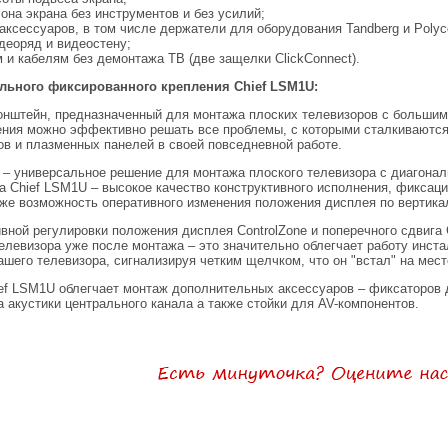
она экрана без инструментов и без усилий;
 аксессуаров, в том числе держатели для оборудования Tandberg и Poly
деоряд и видеостену;
 и кабелям без демонтажа ТВ (две защелки ClickConnect).
льного фиксированного крепления Chief LSM1U:
онштейн, предназначенный для монтажа плоских телевизоров с большим
ления можно эффективно решать все проблемы, с которыми сталкивают
в и плазменных панелей в своей повседневной работе.
n – универсальное решение для монтажа плоского телевизора с диагонал
а Chief LSM1U – высокое качество конструктивного исполнения, фиксац
акже возможность оперативного изменения положения дисплея по вертика
ной регулировки положения дисплея ControlZone и поперечного сдвига C
елевизора уже после монтажа – это значительно облегчает работу инста
шего телевизора, сигнализируя четким щелчком, что он "встал" на мест
ef LSM1U облегчает монтаж дополнительных аксессуаров – фиксаторов 
 акустики центрального канала а также стойки для AV-компонентов.