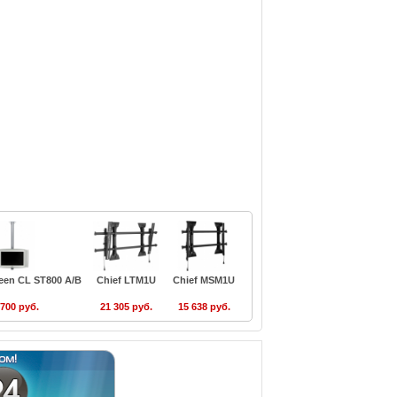
een CL ST800 A/B
Chief LTM1U
Chief MSM1U
 700 руб.
21 305 руб.
15 638 руб.