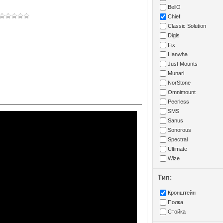
BellO
Chief
Classic Solution
Digis
Fix
Hanwha
Just Mounts
Munari
NorStone
Omnimount
Peerless
SMS
Sanus
Sonorous
Spectral
Ultimate
Wize
Тип:
Кронштейн
Полка
Стойка