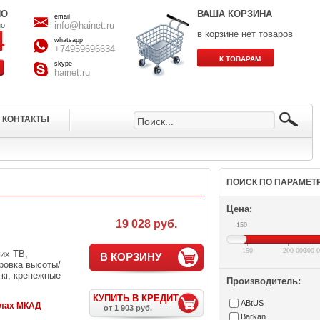
НО
ВАША КОРЗИНА
email
info@hainet.ru
но
в корзине нет товаров
whatsapp
+74959696634
skype
hainet.ru
КОНТАКТЫ
ПОИСК ПО ПАРАМЕТ
Цена:
19 028 руб.
150
150
200 000
300 0
их ТВ,
В КОРЗИНУ
ровка высоты/
 кг, крепежные
Производитель:
КУПИТЬ В КРЕДИТ
ABtUS
елах МКАД
от 1 903 руб.
Barkan