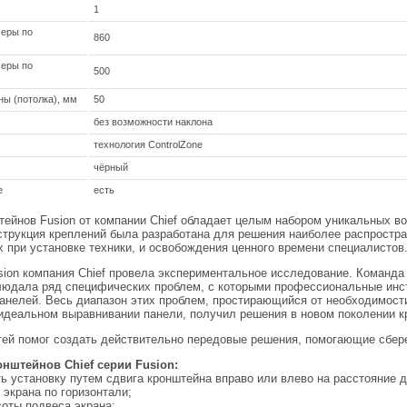
1
еры по
860
еры по
500
ы (потолка), мм
50
без возможности наклона
технология ControlZone
чёрный
е
есть
ейнов Fusion от компании Chief обладает целым набором уникальных во
нструкция креплений была разработана для решения наиболее распрост
 при установке техники, и освобождения ценного времени специалистов
sion компания Chief провела экспериментальное исследование. Команда
блюдала ряд специфических проблем, с которыми профессиональные инс
анелей. Весь диапазон этих проблем, простирающийся от необходимост
 идеальном выравнивании панели, получил решения в новом поколении к
тей помог создать действительно передовые решения, помогающие сбе
нштейнов Chief серии Fusion:
ь установку путем сдвига кронштейна вправо или влево на расстояние д
 экрана по горизонтали;
соты подвеса экрана;