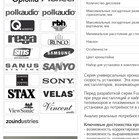
Количество дисплеев
Максимальные посадочные разм
горизонтали, мм
Максимальные посадочные разм
вертикали, мм
Минимальное расстояние до стен
Наклон
Особенности
Цвет кронштейна
Набор для установки в комплект
Серия универсальных кроншт
скорость установки. Эта ко
инсталляторов, возникающих
Перед разработкой серии Fu
при ряде инсталляций и на
телевизоров и плазменных п
установки до потребности в
Анализ реальных потребнос
Ключевые достоинства кро
- возможность корректироват
- возможность выравнивания
- возможность коррекции вы