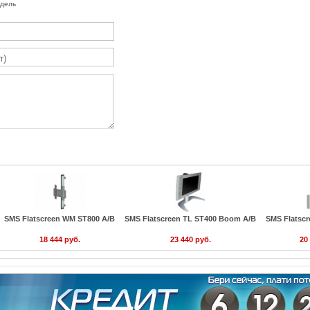
одель
SMS Flatscreen WM ST800 A/B
SMS Flatscreen TL ST400 Boom A/B
SMS Flatscr
18 444 руб.
23 440 руб.
20