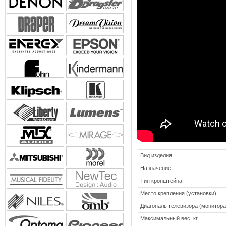
Вид изделия
Назначение
Тип кронштейна
Место крепления (установки)
Диагональ телевизора (монитора
Максимальный вес, кг