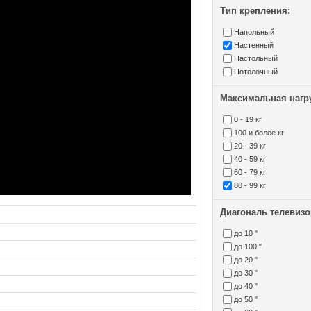
Тип крепления:
Напольный
Настенный
Настольный
Потолочный
Максимальная нагру
0 - 19 кг
100 и более кг
20 - 39 кг
40 - 59 кг
60 - 79 кг
80 - 99 кг
Диагональ телевизо
до 10 "
до 100 "
до 20 "
до 30 "
до 40 "
до 50 "