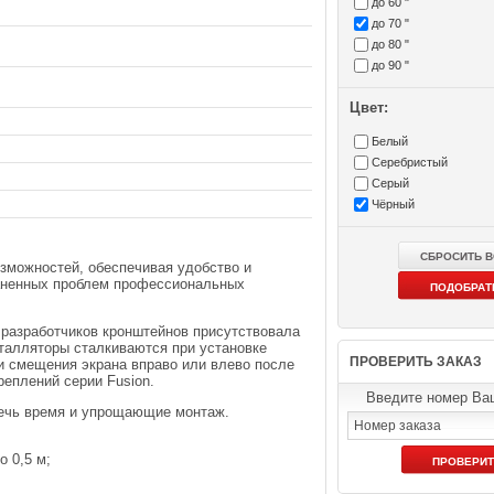
до 60 "
до 70 "
до 80 "
до 90 "
Цвет:
Белый
Серебристый
Серый
Чёрный
зможностей, обеспечивая удобство и
раненных проблем профессиональных
.
 разработчиков кронштейнов присутствовала
талляторы сталкиваются при установке
ПРОВЕРИТЬ ЗАКАЗ
и смещения экрана вправо или влево после
реплений серии Fusion.
Введите номер Ваш
речь время и упрощающие монтаж.
о 0,5 м;