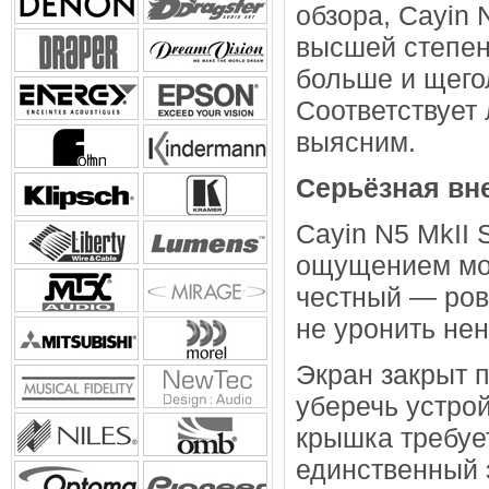
обзора, Cayin 
высшей степен
больше и щего
Соответствует
выясним.
Серьёзная вн
Cayin N5 MkII 
ощущением мон
честный — ров
не уронить не
Экран закрыт 
уберечь устрой
крышка требуе
единственный 