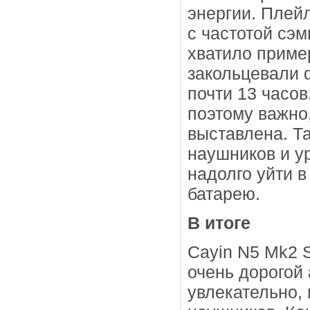
энергии. Плей
с частотой сэм
хватило пример
закольцевали 
почти 13 часов
поэтому важно,
выставлена. Т
наушников и у
надолго уйти 
батарею.
В итоге
Cayin N5 Mk2 
очень дорогой 
увлекательно,