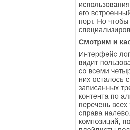
использования
его встроенны
порт. Но чтоб
специализиров
Смотрим и ка
Интерфейс логи
видит пользов
со всеми четы
них осталось с
записанных тр
контента по а
перечень всех 
справа налево
композиций, по
плейлисты пол