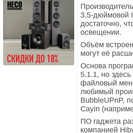
Производитель
3,5-дюймовой 
достаточно, ч
освещении.
Объём встроен
могут её расши
Основа програ
5.1.1, но здесь
файловый мене
любимый проиг
BubbleUPnP, п
Cayin (наприме
ПО гаджета ра
компанией Hib