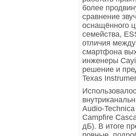
более продвин
сравнение зву
оснащённого ц
семейства, ES
отличия между
смартфона вых
инженеры Cayi
решение и пре
Texas Instrumen
Использовалос
внутриканальн
Audio-Technica
Campfire Casc
дБ). В итоге 
ровные, подро