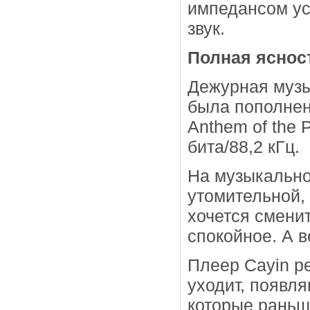
импедансом ус
звук.
Полная яснос
Дежурная музы
была пополнен
Anthem of the 
бита/88,2 кГц.
На музыкально
утомительной,
хочется сменит
спокойное. А в
Плеер Cayin р
уходит, появл
которые раньш