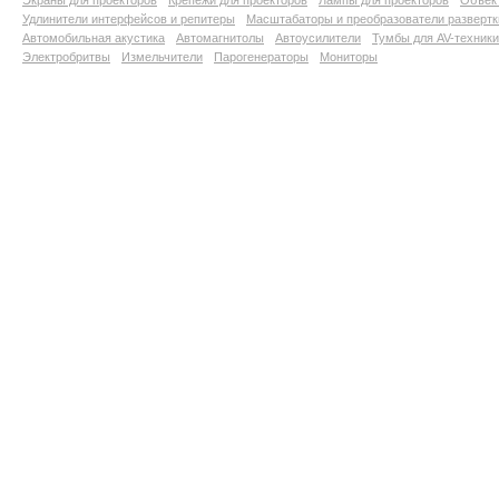
Экраны для проекторов
Крепежи для проекторов
Лампы для проекторов
Объект
Удлинители интерфейсов и репитеры
Масштабаторы и преобразователи развертк
Автомобильная акустика
Автомагнитолы
Автоусилители
Тумбы для AV-техники
Электробритвы
Измельчители
Парогенераторы
Мониторы