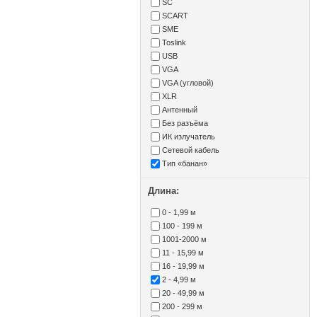
SC
SCART
SME
Toslink
USB
VGA
VGA (угловой)
XLR
Антенный
Без разъёма
ИК излучатель
Сетевой кабель
Тип «банан»
Длина:
0 - 1,99 м
100 - 199 м
1001-2000 м
11 - 15,99 м
16 - 19,99 м
2 - 4,99 м
20 - 49,99 м
200 - 299 м