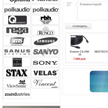
Kramer CA-HM-
NEOTECH 
15
7 849 руб.