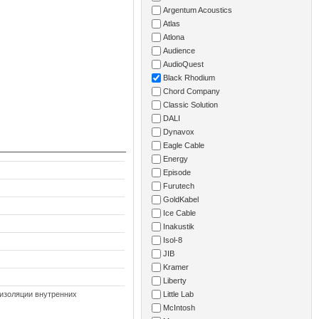
Argentum Acoustics
Atlas
Atlona
Audience
AudioQuest
Black Rhodium
Chord Company
Classic Solution
DALI
Dynavox
Eagle Cable
Energy
Episode
Furutech
GoldKabel
Ice Cable
Inakustik
Isol-8
JIB
Kramer
Liberty
 изоляции внутренних
Little Lab
McIntosh