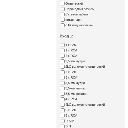
Оптический
Переходник,разъем
Сетевой кабель
витая пара
с IR излучателями
Вход 1:
1 x BNC
1 x RCA
2 x RCA
2,5-мм аудио
2LC волоконно-оптический
3 x BNC
3 x RCA
3,5-мм аудио
3,5-мм вилка
3,5-мм розетка
4 x RCA
4LC волоконно-оптический
5 x BNC
5 x RCA
D-Sub
DIN