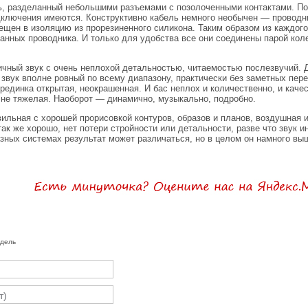
ль, разделанный небольшими разъемами с позолоченными контактами. П
ключения имеются. Конструктивно кабель немного необычен — проводни
щен в изоляцию из прорезиненного силикона. Таким образом из каждог
занных проводника. И только для удобства все они соединены парой кол
ичный звук с очень неплохой детальностью, читаемостью послезвучий. 
 звук вполне ровный по всему диапазону, практически без заметных пер
рединка открытая, неокрашенная. И бас неплох и количественно, и каче
 не тяжелая. Наоборот — динамично, музыкально, подробно.
ильная с хорошей прорисовкой контуров, образов и планов, воздушная и
ак же хорошо, нет потери стройности или детальности, разве что звук и
азных системах результат может различаться, но в целом он намного вы
одель