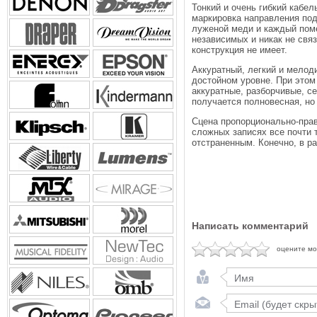
Тонкий и очень гибкий кабе
маркировка направления под
луженой меди и каждый поме
независимых и никак не свя
конструкция не имеет.
Аккуратный, легкий и мелод
достойном уровне. При этом
аккуратные, разборчивые, се
получается полновесная, но
Сцена пропорционально-прав
сложных записях все почти т
отстраненным. Конечно, в р
Написать комментарий
оцените м