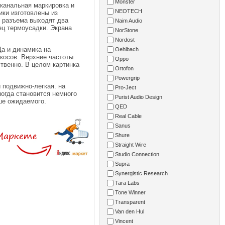
Monster
оканальная маркировка и
NEOTECH
ки изготовлены из
о разъема выходят два
Naim Audio
ец термоусадки. Экрана
NorStone
Nordost
Да и динамика на
Oehlbach
екосов. Верхние частоты
Oppo
ственно. В целом картинка
Ortofon
Powergrip
 подвижно-легкая. на
Pro-Ject
ногда становится немного
Purist Audio Design
ше ожидаемого.
QED
Real Cable
Sanus
Shure
Straight Wire
Studio Connection
Supra
Synergistic Research
Tara Labs
Tone Winner
Transparent
Van den Hul
Vincent