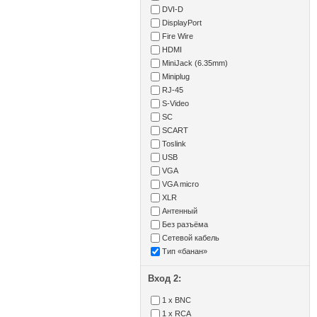
DVI-D
DisplayPort
Fire Wire
HDMI
MiniJack (6.35mm)
Miniplug
RJ-45
S-Video
SC
SCART
Toslink
USB
VGA
VGA micro
XLR
Антенный
Без разъёма
Сетевой кабель
Тип «банан»
Вход 2:
1 x BNC
1 x RCA