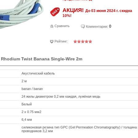
АКЦИЯ!
До 03 июня 2024 г. скидка
10%!
Сравнить
0
Комментарии:
Рейтинг:
 Rhodium Twist Banana Single-Wire 2m
Акустический кабель
2 м
banan / banan
24 жилы диаметром 0,2 мм каждая, лужёная медь
Белый
2 x 0.75 мм2
6,4 мм
силиконовая резина тип GPC (Gel Permeation Chromatography) / толщина
проводников 3,2 мм