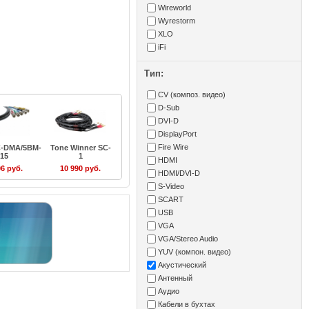
Wireworld
Wyrestorm
XLO
iFi
Тип:
CV (композ. видео)
D-Sub
DVI-D
DisplayPort
Fire Wire
C-DMA/5BM-
Tone Winner SC-
15
1
HDMI
06 руб.
10 990 руб.
HDMI/DVI-D
S-Video
SCART
USB
VGA
VGA/Stereo Audio
YUV (компон. видео)
Акустический
Антенный
Аудио
Кабели в бухтах