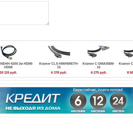
NEHH-4200 2м HDMI-
Kramer CLS-HM/HM/ETH-
Kramer C-DMA/5BM-
Kramer 
HDMI
15
10
10 115 руб.
6 378 руб.
6 275 руб.
8 5