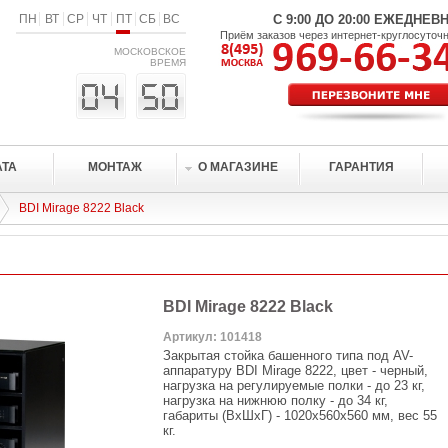
ПН
ВТ
СР
ЧТ
ПТ
СБ
ВС
С 9:00 ДО 20:00 ЕЖЕДНЕВ
Приём заказов через интернет-круглосуточ
МОСКОВСКОЕ
ВРЕМЯ
АТА
МОНТАЖ
О МАГАЗИНЕ
ГАРАНТИЯ
BDI Mirage 8222 Black
BDI Mirage 8222 Black
Артикул: 101418
Закрытая стойка башенного типа под AV-
аппаратуру BDI Mirage 8222, цвет - черный,
нагрузка на регулируемые полки - до 23 кг,
нагрузка на нижнюю полку - до 34 кг,
габариты (ВхШхГ) - 1020х560х560 мм, вес 55
кг.