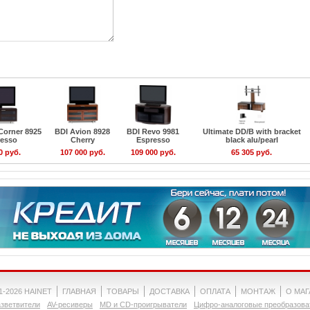
Corner 8925
BDI Avion 8928
BDI Revo 9981
Ultimate DD/B with bracket
resso
Cherry
Espresso
black alu/pearl
0 руб.
107 000 руб.
109 000 руб.
65 305 руб.
1-2026 HAINET
ГЛАВНАЯ
ТОВАРЫ
ДОСТАВКА
ОПЛАТА
МОНТАЖ
О МА
зветвители
AV-ресиверы
MD и CD-проигрыватели
Цифро-аналоговые преобразова