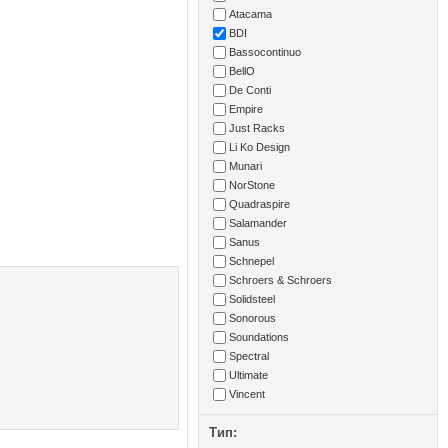
Atacama
BDI
Bassocontinuo
BellO
De Conti
Empire
Just Racks
Li Ko Design
Munari
NorStone
Quadraspire
Salamander
Sanus
Schnepel
Schroers & Schroers
Solidsteel
Sonorous
Soundations
Spectral
Ultimate
Vincent
Тип: