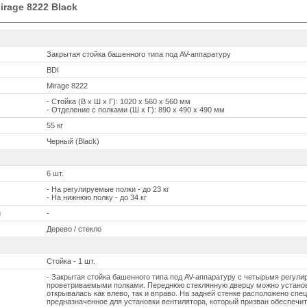
irage 8222 Black
Закрытая стойка башенного типа под AV-аппаратуру
BDI
Mirage 8222
- Стойка (В х Ш х Г): 1020 х 560 х 560 мм
- Отделение с полками (Ш х Г): 890 x 490 x 490 мм
55 кг
Черный (Black)
6 шт.
- На регулируемые полки - до 23 кг
- На нижнюю полку - до 34 кг
и
-
Дерево / стекло
Стойка - 1 шт.
- Закрытая стойка башенного типа под AV-аппаратуру с четырьмя регул
проветриваемыми полками. Переднюю стеклянную дверцу можно установ
открывалась как влево, так и вправо. На задней стенке расположено спе
предназначенное для установки вентилятора, который призван обеспечит