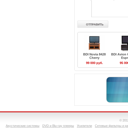
BDI Novia 8428
BDI Avion 
Cherry
Esp
99 000 руб.
95 00
© 201
Акустические системы
DVD и Blu-ray плееры
Усилители
Сетевые фильтры и ра