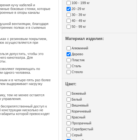
100 - 199 кг
зрения кучу кабелей и
емные боковые стенки, которые
20 -29 кг
троенные в опоры каналы
30 - 39 кг
40 - 49 кг
здушной вентиляции, благодаря
50 - 99 кг
утренних полках и в съемных
Материал изделия:
ьках с резиновым покрытием,
лок осуществляется при
Алюминий
ельзя допустить, чтобы это
Дерево
его кинотеатра. Для
Пластик
оты.
Сталь
позволяют перемещать по
Стекло
и одного человека.
чным и в четыре-пять раз более
Цвет:
лем выдерживает нагрузку
Бежевый
нику, тем не менее остаются
о управления.
Белый
Вишневый
 беспрепятственный доступ к
 конструкции нисколько не
Коричневый
 габариты которой превосходят
Красный
Прозрачный
Серебристый
Серый