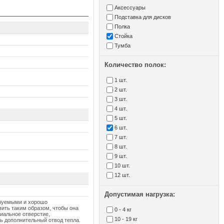
Аксесcуары
Подставка для дисков
Полка
Стойка
Тумба
Количество полок:
1 шт.
2 шт.
3 шт.
4 шт.
5 шт.
6 шт.
7 шт.
8 шт.
9 шт.
10 шт.
12 шт.
Допустимая нагрузка:
ируемыми и хорошо
ить таким образом, чтобы она
0 - 4 кг
циальное отверстие,
10 - 19 кг
ь дополнительный отвод тепла.