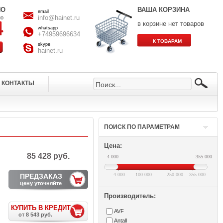
НО
ВАША КОРЗИНА
email
info@hainet.ru
но
в корзине нет товаров
whatsapp
+74959696634
skype
hainet.ru
КОНТАКТЫ
ПОИСК ПО ПАРАМЕТРАМ
Цена:
85 428 руб.
4 000
355 000
4 000
100 000
250 000
355 000
ПРЕДЗАКАЗ
цену уточняйте
Производитель:
КУПИТЬ В КРЕДИТ
AVF
от 8 543 руб.
Antall