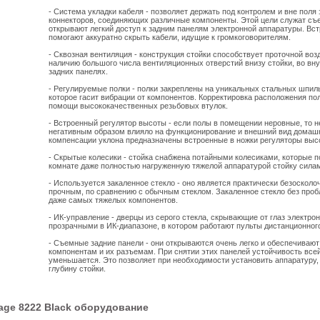
- Система укладки кабеля - позволяет держать под контролем и вне поля 
коннекторов, соединяющих различные компоненты. Этой цели служат съ
открывают легкий доступ к задним панелям электронной аппаратуры. Вс
помогают аккуратно скрыть кабели, идущие к громкоговорителям.
- Сквозная вентиляция - конструкция стойки способствует проточной во
наличию большого числа вентиляционных отверстий внизу стойки, во вн
задних панелях.
- Регулируемые полки - полки закреплены на уникальных стальных шпил
которое гасит вибрации от компонентов. Корректировка расположения по
помощи высококачественных резьбовых втулок.
- Встроенный регулятор высоты - если полы в помещении неровные, то н
негативным образом влияло на функционирование и внешний вид домашн
компенсации уклона предназначены встроенные в ножки регуляторы выс
- Скрытые колесики - стойка снабжена потайными колесиками, которые 
комнате даже полностью нагруженную тяжелой аппаратурой стойку силам
- Используется закаленное стекло - оно является практически безосколо
прочным, по сравнению с обычным стеклом. Закаленное стекло без проб
даже самых тяжелых компонентов.
- ИК-управление - дверцы из серого стекла, скрывающие от глаз электро
прозрачными в ИК-диапазоне, в котором работают пульты дистанционног
- Съемные задние панели - они открываются очень легко и обеспечивают
компонентам и их разъемам. При снятии этих панелей устойчивость всей
уменьшается. Это позволяет при необходимости установить аппаратуру,
глубину стойки.
age 8222 Black оборудование