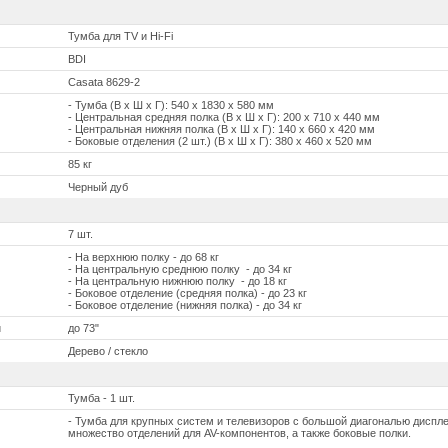
Тумба для TV и Hi-Fi
BDI
Casata 8629-2
- Тумба (В х Ш х Г): 540 х 1830 х 580 мм
- Центральная средняя полка (В х Ш х Г): 200 x 710 x 440 мм
- Центральная нижняя полка (В х Ш х Г): 140 x 660 x 420 мм
- Боковые отделения (2 шт.) (В х Ш х Г): 380 x 460 x 520 мм
85 кг
Черный дуб
7 шт.
- На верхнюю полку - до 68 кг
- На центральную среднюю полку - до 34 кг
- На центральную нижнюю полку - до 18 кг
- Боковое отделение (средняя полка) - до 23 кг
- Боковое отделение (нижняя полка) - до 34 кг
и
до 73"
Дерево / стекло
Тумба - 1 шт.
- Тумба для крупных систем и телевизоров с большой диагональю диспле
множество отделений для AV-компонентов, а также боковые полки.