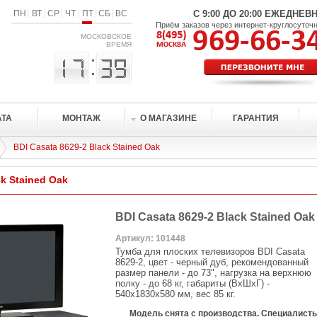
ПН
ВТ
СР
ЧТ
ПТ
СБ
ВС
С 9:00 ДО 20:00 ЕЖЕДНЕВ
Приём заказов через интернет-круглосуточ
МОСКОВСКОЕ
ВРЕМЯ
АТА
МОНТАЖ
О МАГАЗИНЕ
ГАРАНТИЯ
BDI Casata 8629-2 Black Stained Oak
ck Stained Oak
BDI Casata 8629-2 Black Stained Oak
Артикул: 101448
Тумба для плоских телевизоров BDI Casata
8629-2, цвет - черный дуб, рекомендованный
размер панели - до 73", нагрузка на верхнюю
полку - до 68 кг, габариты (ВхШхГ) -
540х1830х580 мм, вес 85 кг.
Модель снята с производства. Специалист