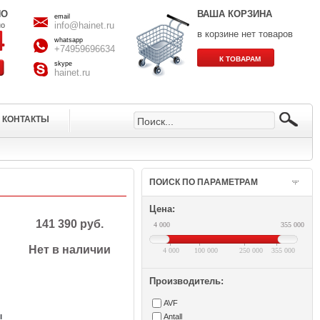
НО
ВАША КОРЗИНА
email
info@hainet.ru
но
в корзине нет товаров
whatsapp
+74959696634
skype
hainet.ru
КОНТАКТЫ
ПОИСК ПО ПАРАМЕТРАМ
Цена:
141 390 руб.
4 000
355 000
Нет в наличии
4 000
100 000
250 000
355 000
Производитель:
AVF
ы
Antall