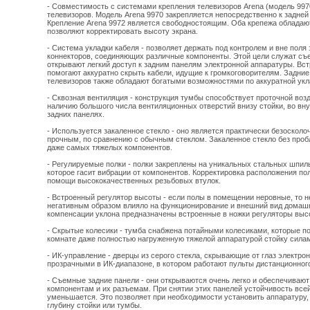
- Совместимость с системами крепления телевизоров Arena (модель 997
телевизоров. Модель Arena 9970 закрепляется непосредственно к задней
Крепление Arena 9972 является свободностоящим. Оба крепежа обладаю
позволяют корректировать высоту экрана.
- Система укладки кабеля - позволяет держать под контролем и вне поля 
коннекторов, соединяющих различные компоненты. Этой цели служат съ
открывают легкий доступ к задним панелям электронной аппаратуры. Вс
помогают аккуратно скрыть кабели, идущие к громкоговорителям. Задние
телевизоров также обладают богатыми возможностями по аккуратной укла
- Сквозная вентиляция - конструкция тумбы способствует проточной воз
наличию большого числа вентиляционных отверстий внизу стойки, во вн
задних панелях.
- Используется закаленное стекло - оно является практически безосколо
прочным, по сравнению с обычным стеклом. Закаленное стекло без проб
даже самых тяжелых компонентов.
- Регулируемые полки - полки закреплены на уникальных стальных шпил
которое гасит вибрации от компонентов. Корректировка расположения по
помощи высококачественных резьбовых втулок.
- Встроенный регулятор высоты - если полы в помещении неровные, то н
негативным образом влияло на функционирование и внешний вид домашн
компенсации уклона предназначены встроенные в ножки регуляторы выс
- Скрытые колесики - тумба снабжена потайными колесиками, которые 
комнате даже полностью нагруженную тяжелой аппаратурой стойку силам
- ИК-управление - дверцы из серого стекла, скрывающие от глаз электро
прозрачными в ИК-диапазоне, в котором работают пульты дистанционног
- Съемные задние панели - они открываются очень легко и обеспечивают
компонентам и их разъемам. При снятии этих панелей устойчивость всей
уменьшается. Это позволяет при необходимости установить аппаратуру,
глубину стойки или тумбы.