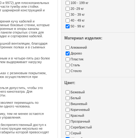
0 и 9972) для плоскопанельных
100 - 199 кг
 части тумбы или стойки.
20 -29 кг
т шарнирной конструкцией и
30 - 39 кг
40 - 49 кг
зрения кучу кабелей и
емные боковые стенки, которые
50 - 99 кг
троенные в опоры каналы
 панели открытых стоек для
дке и сортировке кабелей.
Материал изделия:
душной вентиляции, благодаря
утренних полках и в съемных
Алюминий
Дерево
чным и в четыре-пять раз более
Пластик
лем выдерживает нагрузку
Сталь
Стекло
ьках с резиновым покрытием,
лок осуществляется при
Цвет:
ельзя допустить, чтобы это
его кинотеатра. Для
Бежевый
оты.
Белый
позволяют перемещать по
Вишневый
и одного человека.
Коричневый
нику, тем не менее остаются
Красный
о управления.
Прозрачный
 беспрепятственный доступ к
Серебристый
 конструкции нисколько не
 габариты которой превосходят
Серый