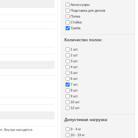
Аксесcуары
Подставка для дисков
Полка
Стойка
Тумба
Количество полок:
1 шт.
2 шт.
3 шт.
4 шт.
5 шт.
6 шт.
7 шт.
8 шт.
9 шт.
10 шт.
12 шт.
Допустимая нагрузка:
0 - 4 кг
я. Внутри находится
10 - 19 кг