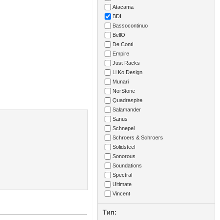
Atacama
BDI
Bassocontinuo
BellO
De Conti
Empire
Just Racks
Li Ko Design
Munari
NorStone
Quadraspire
Salamander
Sanus
Schnepel
Schroers & Schroers
Solidsteel
Sonorous
Soundations
Spectral
Ultimate
Vincent
Тип: