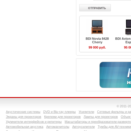
BDI Novia 8428
BDI Avion
Cherry
Esp
99 000 руб.
95 0
© 2011-2
Акустические системы
DVD и Blu-ray плееры
Усилители
Сетевые фильтры и ра
Экраны для проекторов
Крепежи для проекторов
Лампы для проекторов
Объект
Удлинители интерфейсов и репитеры
Масштабаторы и преобразователи развертк
Автомобильная акустика
Автомагнитолы
Автоусилители
Тумбы для AV-техники