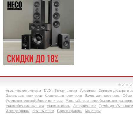
© 2011-2
Акустические системы
DVD и Blu-ray плееры
Усилители
Сетевые фильтры и ра
Экраны для проекторов
Крепежи для проекторов
Лампы для проекторов
Объект
Удлинители интерфейсов и репитеры
Масштабаторы и преобразователи развертк
Автомобильная акустика
Автомагнитолы
Автоусилители
Тумбы для AV-техники
Электробритвы
Измельчители
Парогенераторы
Мониторы