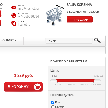
НО
ВАША КОРЗИНА
email
info@hainet.ru
но
в корзине нет товаров
whatsapp
+74959696634
skype
hainet.ru
КОНТАКТЫ
ПОИСК ПО ПАРАМЕТРАМ
Цена:
1 229 руб.
1 229
2 309 800
1 229
800 000
1 500 000
2 309 809
В КОРЗИНУ
Производитель:
Barco
Christie