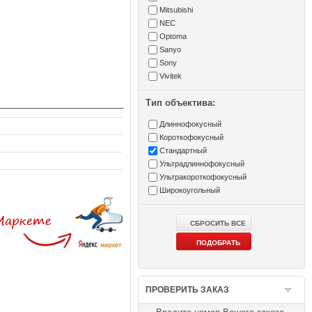
Mitsubishi
NEC
Optoma
Sanyo
Sony
Vivitek
Тип объектива:
Длиннофокусный
Короткофокусный
Стандартный
Ультрадлиннофокусный
Ультракороткофокусный
Широкоугольный
ПРОВЕРИТЬ ЗАКАЗ