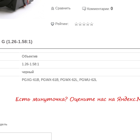
Сравнить
0
Комментарии:
Рейтинг:
G (1.26-1.58:1)
Объектив
1.26-1.58:1
черный
PGXG-61B, PGWX-61B, PGWX-62L, PGWU-62L
одель