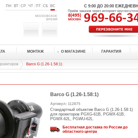
ПН
ВТ
СР
ЧТ
ПТ
СБ
ВС
С 9:00 ДО 20:00 ЕЖЕДНЕВ
Приём заказов через интернет-круглосуточ
МОСКОВСКОЕ
ВРЕМЯ
АТА
МОНТАЖ
О МАГАЗИНЕ
ГАРАНТИЯ
проекторов
Barco G (1.26-1.58:1)
Barco G (1.26-1.58:1)
Артикул: 112875
Стандартный объектив Barco G (1.26-1.58:1)
для проекторов PGXG-61B, PGWX-61B,
PGWX-62L, PGWU-62L.
Бесплатная доставка по России до
областного центра