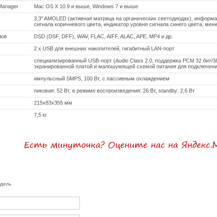
Manager
Mac OS X 10.9 и выше, Windows 7 и выше
3,3" AMOLED (активная матрица на органических светодиодах), информац
сигнала коричневого цвета, индикатор уровня сигнала синего цвета, мен
лов
DSD (DSF, DFF), WAV, FLAC, AIFF, ALAC, APE, MP4 и др.
2 х USB для внешних накопителей, гигабитный LAN-порт
специализированный USB-порт (Audio Class 2.0, поддержка PCM 32 бит/3
экранированной платой и малошумящей схемой питания для подключен
импульсный SMPS, 100 Вт, с пассивным охлаждением
пиковая: 52 Вт, в режиме воспроизведения: 26 Вт, standby: 2,6 Вт
215x83x355 мм
7,5 кг
одель