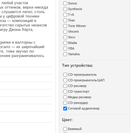
т любой участок
Sonos
х оттенков, верхи никогда
Synthesis
 слушается легко; столь
T+A
м у цифровой техники
люза — композиций в
Teac
огатство скрытых нюансов
Tone Winner
 игру Джона Хёрта,
Vincent
Voco
рипки и валторны с
Wadia
бросало — их широчайший
YBA
s, тоже звучал по-
Yamaha
точнее разграничивалось
Тип устройства:
CD-проигрыватель
CD-проигрыватель/ЦАП
CD-ресивер
CD-транспорт
Медиа ресивер
СD-рекордер
Сетевой аудиоплеер
Цвет:
Бежевый