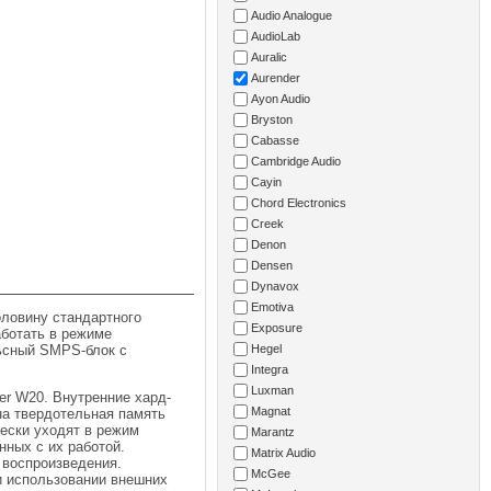
Audio Analogue
AudioLab
Auralic
Aurender
Ayon Audio
Bryston
Cabasse
Cambridge Audio
Cayin
Chord Electronics
Creek
Denon
Densen
Dynavox
Emotiva
оловину стандартного
Exposure
аботать в режиме
льсный SMPS-блок с
Hegel
Integra
Luxman
er W20. Внутренние хард-
Magnat
на твердотельная память
чески уходят в режим
Marantz
нных с их работой.
Matrix Audio
 воспроизведения.
McGee
и использовании внешних