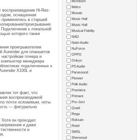
McIntosh
Melco
 воспроизведение Hi-Res-
Musaic
ходом, оснащенная
Music Hall
е применялись в старшей
копирования/проигрывания
Music Hall
. Подключение к локальной
Musical Fidelity
мощью которого также
NAD
Naim Audio
ления проигрывателем
NuForce
й Aurender для планшетов
OPPO
м настройкам плеера и
Onkyo
а компьютер менеджера
иблиотеках подключенных к
PS Audio
Aurender X100L и
Parasound
Pioneer
Polk Audio
Premiera
ивлек тот факт, что
Primare
ания воспроизводимой
ало почти осязаемым, ноты
Pro-Ject
ность — фигурально
Quad
Rega
. Хотя он проходил
Roksan
 напряжения и даже
Rotel
тественности и
SMSL
я.
Sherwood