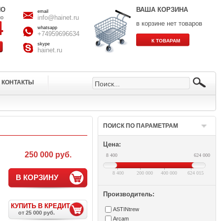
НО
ВАША КОРЗИНА
email
info@hainet.ru
но
в корзине нет товаров
whatsapp
+74959696634
skype
hainet.ru
КОНТАКТЫ
ПОИСК ПО ПАРАМЕТРАМ
Цена:
250 000 руб.
8 400
624 000
8 400
200 000
400 000
624 015
В КОРЗИНУ
Производитель:
КУПИТЬ В КРЕДИТ
ASTINtrew
от 25 000 руб.
Arcam