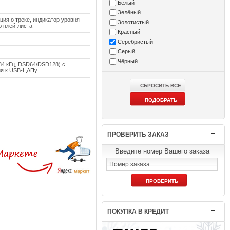
Белый
Зелёный
ия о треке, индикатор уровня
Золотистый
ю плей-листа
Красный
Серебристый
Серый
Чёрный
84 кГц, DSD64/DSD128) с
ия к USB-ЦАПу
ПРОВЕРИТЬ ЗАКАЗ
Введите номер Вашего заказа
ПОКУПКА В КРЕДИТ