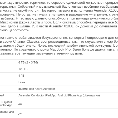
зык акустических терминов, то сервер с одинаковой легкостью передае
теристики. Собранный и музыкальный бас отличает изобилие тембральны
еткость, не огрубляются. Повторяю, музыка в исполнении Aurender X100L
чарование. Не оставляет желать лучшего и разрешение — впрочем, с эти
е избыток. Я тестирую данную способность при помощи акустического б
Миссисипи Джона Хёрта и проч. Если система способна передать все б
зни, дело в шляпе. И, к чести Aurender X100L, он доносит до слушателя
пкую целостность.
а также отрабатывается безукоризненно: концерты Пендерецкого для ск
в серии Channel Classics воспроизводились так, что слушателя в жар 
давался убедительно. Noise, последний альбом японской рок-группы Bori
ительно. По сравнению с моим MacBook Pro, было больше драматизма, 
едавались все текущие изменения в течении музыки.
6 ТБ (2 х 3 Тб)
120 ГБ
4 ГБ
Linux
фирменная плата Aurender
ний
Aurender Conductor iPad App, Android Phone App (Lite-версия)
L и Qobuz
да
uctor App
anager для
да