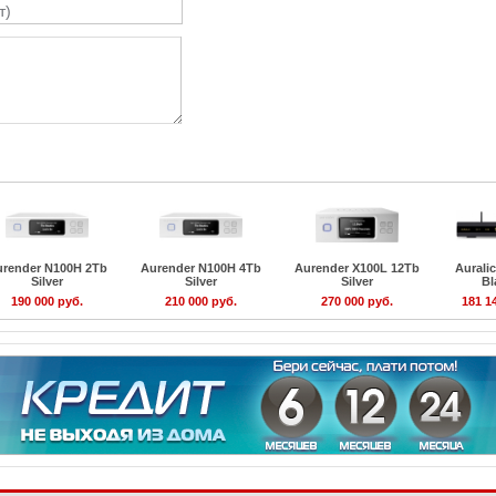
urender N100H 2Tb
Aurender N100H 4Tb
Aurender X100L 12Tb
Auralic
Silver
Silver
Silver
Bl
190 000 руб.
210 000 руб.
270 000 руб.
181 1