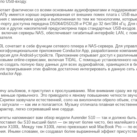
 по USB-входу.
ботает фактически со всеми основными аудиоформатами и поддерживает
ЦАПу имеется хорошо экранированная от внешних помех плата с USB-вы
ния с минимумом шумов и выполненная по тем же технологиям, которы
порту доступна передача DSD64/DSD128 и PCM до 32 бит/384 кГц. Для 
ов и других накопителей предусмотрена пара стандартных USB-входов
м, включая серверы NAS, обеспечивает гигабитный интерфейс LAN, с по
вателя.
0L сочетает в себе функции сетевого плеера и NAS-сервера. Для управ
огофункциональное приложение Conductor App, разработанное компание
ерсия для Android-устройств. Приложение открывает доступ к различны
ковыми online-сервисами, включая TIDAL. C помощью установленного н
но создать полную базу данных для всех аудиофайлов, хранящихся в б
Для проигрывания этих файлов достаточно интегрировать в данную сеть 
nductor App.
сячу альбомов, я приступил к прослушиванию. Мое внимание сразу же пр
 меньше привычного. Это приводило к явному повышению четкости звуч
Скрипки зазвучали естественней, соло на виолончели обрело объем, ст
о затухали — как им и полагается. Музыку отличала плавная естествен
рактер, легко согревавший мне сердце.
питеты напоминают вам обзор модели Aurender S10 — так и должно быть
 поставил бы S10 высший балл — он звучит более чисто, без малейшего
ели X100L. Между тем X100L легко превзошел мой MacBook Pro — по ес
ния. Иными словами, он создавал более выраженный эффект присутстви