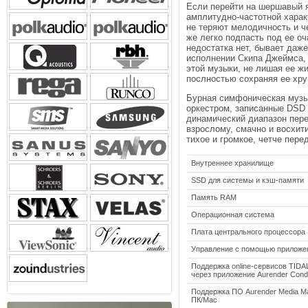
Если перейти на шершавый я
амплитудно-частотной харак
не теряют мелодичность и ч
же легко подпасть под ее о
недостатка нет, бывает даж
исполнении Скипа Джеймса, 
этой музыки, не лишая ее жи
послностью сохраняя ее хру
Бурная симфоническая музык
оркестром, записанные DSD 
динамический диапазон пере
взрослому, смачно и восхит
тихое и громкое, четче пер
Внутреннее хранилище
SSD для системы и кэш-памяти
Память RAM
Операционная система
Плата центрального процессора
Управление с помощью приложе
Поддержка online-сервисов TIDA
через приложение Aurender Cond
Поддержка ПО Aurender Media M
ПК/Mac