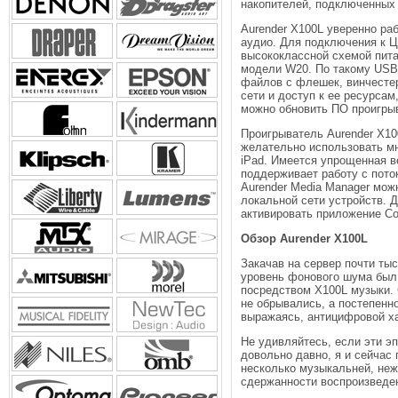
накопителей, подключенных
Aurender X100L уверенно ра
аудио. Для подключения к 
высококлассной схемой пита
модели W20. По такому USB-
файлов с флешек, винчестер
сети и доступ к ее ресурса
можно обновить ПО проигры
Проигрыватель Aurender X10
желательно использовать мн
iPad. Имеется упрощенная в
поддерживает работу с пото
Aurender Media Manager мож
локальной сети устройств. 
активировать приложение Co
Обзор Aurender X100L
Закачав на сервер почти ты
уровень фонового шума был
посредством X100L музыки. 
не обрывались, а постепенн
выражаясь, антицифровой ха
Не удивляйтесь, если эти э
довольно давно, я и сейчас
несколько музыкальней, неж
сдержанности воспроизведе