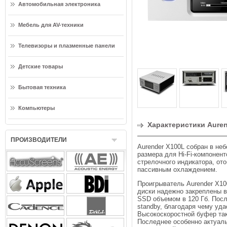
Автомобильная электроника
Мебель для AV-техники
Телевизоры и плазменные панели
Детские товары
Бытовая техника
Компьютеры
Характеристики Aurend
ПРОИЗВОДИТЕЛИ
Aurender X100L собран в не
размера для Hi-Fi-компонен
стрелочного индикатора, от
пассивным охлаждением.
Проигрыватель Aurender X10
диски надежно закреплены в
SSD объемом в 120 Гб. Посл
standby, благодаря чему уда
Высокоскоростной буфер та
Последнее особенно актуаль