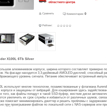
областного центра
Сравнить
0
Комментарии:
Рейтинг:
er X100L 6Tb Silver
большом алюминиевом корпусе, ширина которого составляет примерно п
тов. На фасаде находится 3,3-дюймовый AMOLED-дисплей, способный р
ображающего уровень сигнала. Питание обеспечивает встроенный импу
0L использует многие технологии, позаимствованные у флагмана Aurend
 корпусе и защищены от вибраций. Для кэширования здесь задействова
е того, как файлы попадут в такой SSD-буфер, жесткие диски автомати
ется увеличить их срок службы и избавиться от различных шумов, связа
кже помогает минимизировать джиттер и решить проблемы с задержками
но при проигрывании файлов по локальной сети с NAS-серверов или пр