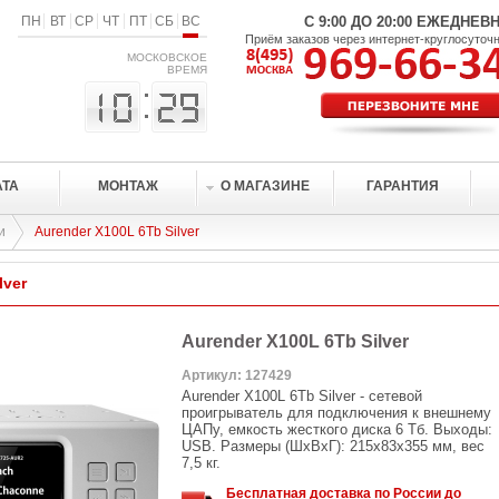
ПН
ВТ
СР
ЧТ
ПТ
СБ
ВС
С 9:00 ДО 20:00 ЕЖЕДНЕВ
Приём заказов через интернет-круглосуточ
МОСКОВСКОЕ
ВРЕМЯ
АТА
МОНТАЖ
О МАГАЗИНЕ
ГАРАНТИЯ
и
Aurender X100L 6Tb Silver
lver
Aurender X100L 6Tb Silver
Артикул: 127429
Aurender X100L 6Tb Silver - сетевой
проигрыватель для подключения к внешнему
ЦАПу, емкость жесткого диска 6 Тб. Выходы:
USB. Размеры (ШxВxГ): 215x83x355 мм, вес
7,5 кг.
Бесплатная доставка по России до