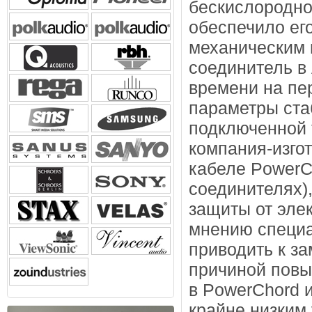
бескислородно
обеспечило его
механическим 
соединитель в 
времени на пер
параметры ста
подключенной 
компания-изго
кабеле PowerCh
соединителях)
защиты от элек
мнению специа
приводить к за
причиной повы
в PowerChord 
крайне низким