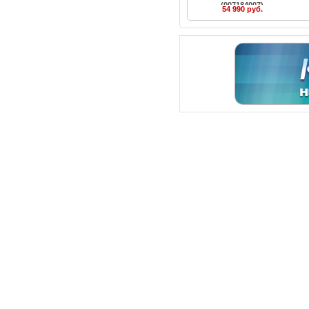
(007184007)
54 990 руб.