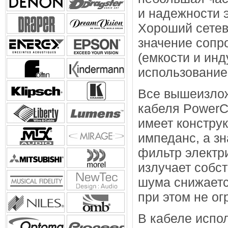
и надежности э
Хороший сетев
значение сопро
(емкости и инд
использование
Все вышеизлож
кабеля PowerC
имеет констру
импеданс, а зн
фильтр электри
излучает собс
шума снижается
при этом не ог
В кабеле испо