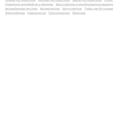
Экраны для проекторов
Крепежи для проекторов
Лампы для проекторов
Объект
Удлинители интерфейсов и репитеры
Масштабаторы и преобразователи развертк
Автомобильная акустика
Автомагнитолы
Автоусилители
Тумбы для AV-техники
Электробритвы
Измельчители
Парогенераторы
Мониторы