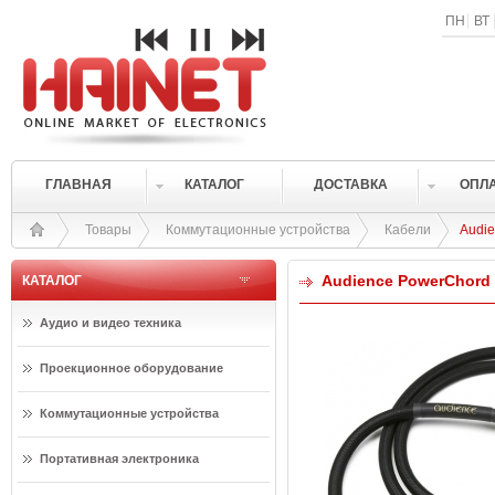
ПН
ВТ
ГЛАВНАЯ
КАТАЛОГ
ДОСТАВКА
ОПЛ
Товары
Коммутационные устройства
Кабели
Audie
Audience PowerChord
КАТАЛОГ
Аудио и видео техника
Проекционное оборудование
Коммутационные устройства
Портативная электроника